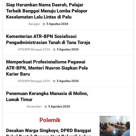
Siap Harumkan Nama Daerah, Pelajar
Terbaik Banggai Menuju Lomba Pelopor
Keselamatan Lalu Lintas di Palu
oleh
Banggai
5 Agustus 2026
Sofyan
Kementerian ATR-BPN Sosialisasi
Pengadministrasian Tanah di Tana Toraja
oleh
ATR/BPN Banggai 2026
5 Agustus 2026
Sofyan
Memperkuat Profesionalisme Pegawai
ATR-BPN, Menteri Nusron Siapkan Pola
Karier Baru
oleh
ATR/BPN Banggai 2026
5 Agustus 2026
Sofyan
Penemuan Kerangka Manusia di Molino,
Luwuk Timur
oleh
Kecamatan
5 Agustus 2026
Sofyan
Polemik
Desakan Warga Singkoyo, DPRD Banggai