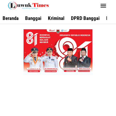
Lewati
ke
konten
Beranda
Banggai
Kriminal
DPRD Banggai
Keca