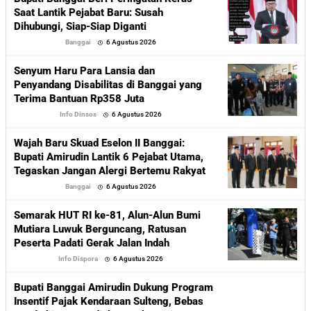
Saat Lantik Pejabat Baru: Susah
Dihubungi, Siap-Siap Diganti
oleh
Banggai
6 Agustus 2026
Sofyan
Senyum Haru Para Lansia dan
Penyandang Disabilitas di Banggai yang
Terima Bantuan Rp358 Juta
oleh
Info Dinsos
6 Agustus 2026
Sofyan
Wajah Baru Skuad Eselon II Banggai:
Bupati Amirudin Lantik 6 Pejabat Utama,
Tegaskan Jangan Alergi Bertemu Rakyat
oleh
Banggai
6 Agustus 2026
Sofyan
Semarak HUT RI ke-81, Alun-Alun Bumi
Mutiara Luwuk Berguncang, Ratusan
Peserta Padati Gerak Jalan Indah
oleh
Info Dispora
6 Agustus 2026
Sofyan
Bupati Banggai Amirudin Dukung Program
Insentif Pajak Kendaraan Sulteng, Bebas