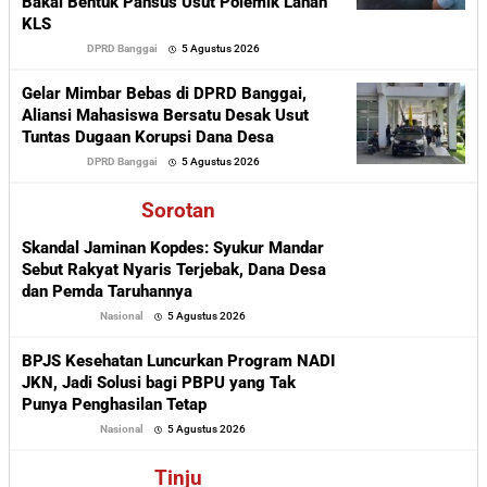
Bakal Bentuk Pansus Usut Polemik Lahan
KLS
oleh
DPRD Banggai
5 Agustus 2026
Sofyan
Gelar Mimbar Bebas di DPRD Banggai,
Aliansi Mahasiswa Bersatu Desak Usut
Tuntas Dugaan Korupsi Dana Desa
oleh
DPRD Banggai
5 Agustus 2026
Sofyan
Sorotan
Skandal Jaminan Kopdes: Syukur Mandar
Sebut Rakyat Nyaris Terjebak, Dana Desa
dan Pemda Taruhannya
oleh
Nasional
5 Agustus 2026
Sofyan
BPJS Kesehatan Luncurkan Program NADI
JKN, Jadi Solusi bagi PBPU yang Tak
Punya Penghasilan Tetap
oleh
Nasional
5 Agustus 2026
Sofyan
Tinju