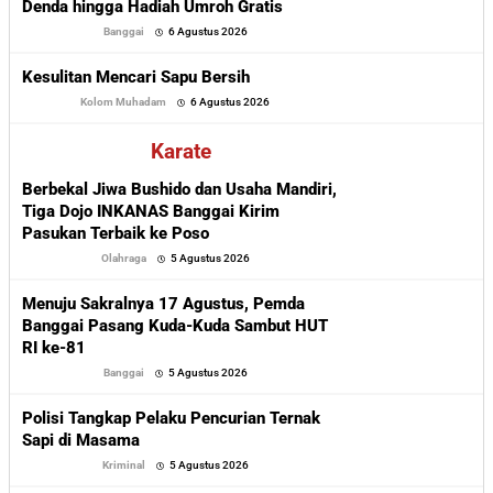
Denda hingga Hadiah Umroh Gratis
oleh
Banggai
6 Agustus 2026
Sofyan
Kesulitan Mencari Sapu Bersih
oleh
Kolom Muhadam
6 Agustus 2026
Sofyan
Karate
Berbekal Jiwa Bushido dan Usaha Mandiri,
Tiga Dojo INKANAS Banggai Kirim
Pasukan Terbaik ke Poso
oleh
Olahraga
5 Agustus 2026
Sofyan
Menuju Sakralnya 17 Agustus, Pemda
Banggai Pasang Kuda-Kuda Sambut HUT
RI ke-81
oleh
Banggai
5 Agustus 2026
Sofyan
Polisi Tangkap Pelaku Pencurian Ternak
Sapi di Masama
oleh
Kriminal
5 Agustus 2026
Sofyan