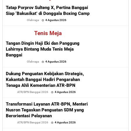
Tatap Porprov Sulteng X, Pertina Banggai
Siap ‘Bakusikat’ di Donggala Boxing Camp
oleh
Olahraga
4 Agustus 2026
Sofyan
Tenis Meja
Tangan Dingin Haji Eki dan Panggung
Lahirnya Bintang Muda Tenis Meja
Banggai
oleh
Olahraga
4 Agustus 2026
Sofyan
Dukung Penguatan Kebijakan Strategis,
Kakantah Banggai Hadiri Pengarahan
Tenaga Ahli Kementerian ATR-BPN
oleh
ATR/BPN Banggai 2026
4 Agustus 2026
Sofyan
Transformasi Layanan ATR-BPN, Menteri
Nusron Tegaskan Penguatan SDM yang
Berorientasi Pelayanan
oleh
ATR/BPN Banggai 2026
4 Agustus 2026
Sofyan