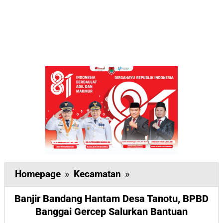
Banjir
Homepage
»
Kecamatan
»
Bandang
Banjir Bandang Hantam Desa Tanotu, BPBD
Hantam
Banggai Gercep Salurkan Bantuan
Desa