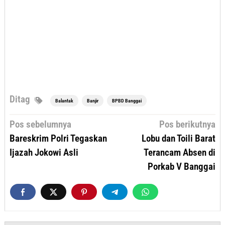
Ditag
Balantak
Banjir
BPBD Banggai
Navigasi
Pos sebelumnya
Pos berikutnya
pos
Bareskrim Polri Tegaskan
Lobu dan Toili Barat
Ijazah Jokowi Asli
Terancam Absen di
Porkab V Banggai