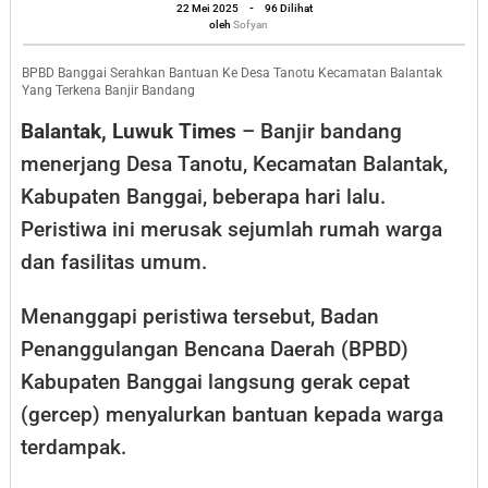
oleh
Tanotu,
22 Mei 2025
-
96 Dilihat
Sofyan
oleh
Sofyan
BPBD
Banggai
BPBD Banggai Serahkan Bantuan Ke Desa Tanotu Kecamatan Balantak
Yang Terkena Banjir Bandang
Gercep
Balantak, Luwuk Times
– Banjir bandang
Salurkan
menerjang Desa Tanotu, Kecamatan Balantak,
Bantuan
Kabupaten Banggai, beberapa hari lalu.
Peristiwa ini merusak sejumlah rumah warga
dan fasilitas umum.
Menanggapi peristiwa tersebut, Badan
Penanggulangan Bencana Daerah (BPBD)
Kabupaten Banggai langsung gerak cepat
(gercep) menyalurkan bantuan kepada warga
terdampak.