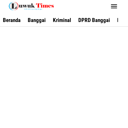
Lewati
ke
konten
Beranda
Banggai
Kriminal
DPRD Banggai
Keca