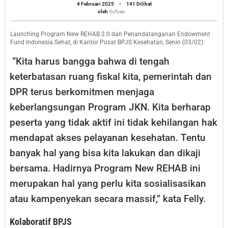
oleh
Cicilan
4 Februari 2025
-
141 Dilihat
Sofyan
oleh
Sofyan
dan
Endowment
Launching Program New REHAB 2.0 dan Penandatanganan Endowment
Fund Indonesia Sehat, di Kantor Pusat BPJS Kesehatan, Senin (03/02).
Fund
“Kita harus bangga bahwa di tengah
keterbatasan ruang fiskal kita, pemerintah dan
DPR terus berkomitmen menjaga
keberlangsungan Program JKN. Kita berharap
peserta yang tidak aktif ini tidak kehilangan hak
mendapat akses pelayanan kesehatan. Tentu
banyak hal yang bisa kita lakukan dan dikaji
bersama. Hadirnya Program New REHAB ini
merupakan hal yang perlu kita sosialisasikan
atau kampenyekan secara massif,” kata Felly.
Kolaboratif BPJS