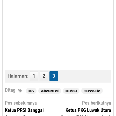
Halaman:
1
2
3
Ditag
BPJS
Endowment Fund
Kesehatan
Program Cicilan
Navigasi
Pos sebelumnya
Pos berikutnya
pos
Ketua PRSI Banggai
Ketua PKG Luwuk Utara