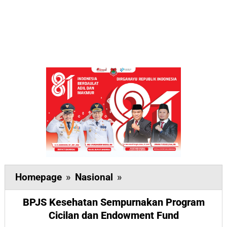
BPJS
Homepage
»
Nasional
»
Kesehatan
BPJS Kesehatan Sempurnakan Program
Sempurnakan
Cicilan dan Endowment Fund
Program