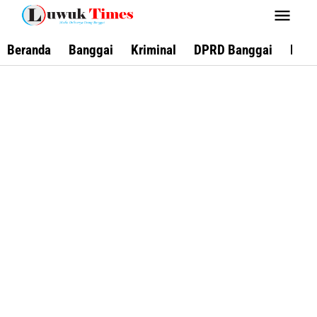
Lewati
ke
konten
Beranda
Banggai
Kriminal
DPRD Banggai
Keca