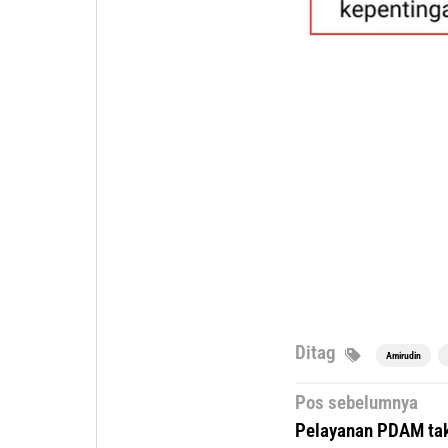
Ditag
Amirudin
Navigasi
Pos sebelumnya
pos
Pelayanan PDAM ta