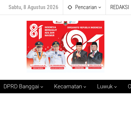
Sabtu, 8 Agustus 2026
Pencarian
REDAKSI
DPRD Banggai
Kecamatan
Luwuk
O