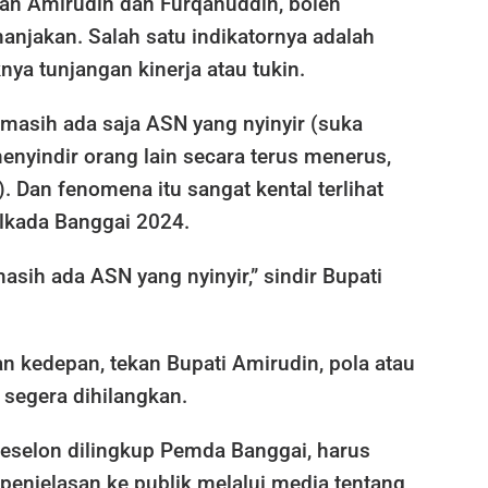
han Amirudin dan Furqanuddin, boleh
anjakan. Salah satu indikatornya adalah
nya tunjangan kinerja atau tukin.
masih ada saja ASN yang nyinyir (suka
enyindir orang lain secara terus menerus,
). Dan fenomena itu sangat kental terlihat
ilkada Banggai 2024.
masih ada ASN yang nyinyir,” sindir Bupati
n kedepan, tekan Bupati Amirudin, pola atau
i segera dihilangkan.
 eselon dilingkup Pemda Banggai, harus
njelasan ke publik melalui media tentang