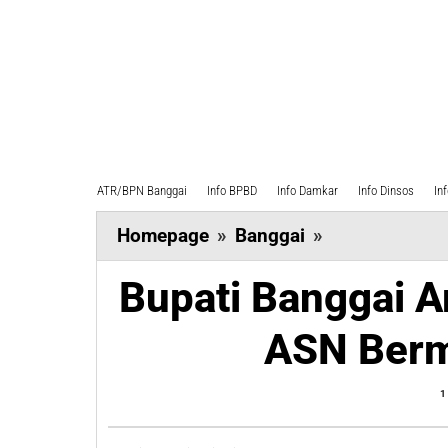
ATR/BPN Banggai
Info BPBD
Info Damkar
Info Dinsos
In
Bupati
Homepage
»
Banggai
»
Banggai
Bupati Banggai A
Amirudin
Sebut
ASN Berm
di
Pilkada
1
ASN
Bermain