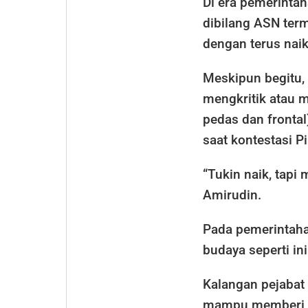
Di era pemerinta
dibilang ASN term
dengan terus naik
Meskipun begitu, 
mengkritik atau m
pedas dan frontal
saat kontestasi P
“Tukin naik, tapi 
Amirudin.
Pada pemerintaha
budaya seperti in
Kalangan pejabat
mampu memberi pe