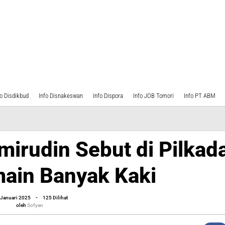
fo Disdikbud
Info Disnakeswan
Info Dispora
Info JOB Tomori
Info PT ABM
mirudin Sebut di Pilkad
ain Banyak Kaki
oleh
 Januari 2025
-
125 Dilihat
Sofyan
oleh
Sofyan