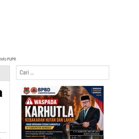
Info PUPR
Cari
untuk:
a