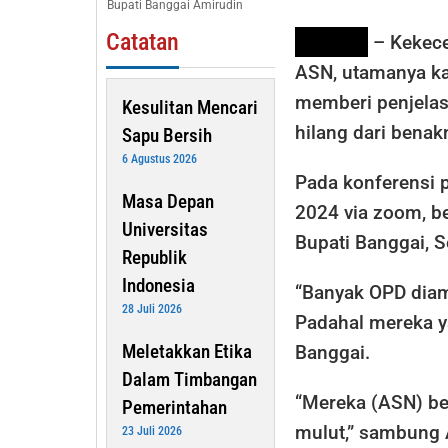
Bupati Banggai Amirudin
Banyak
Kaki
Catatan
LUWUK
– Kekece
ASN, utamanya ka
memberi penjelas
Kesulitan Mencari
hilang dari benak
Sapu Bersih
6 Agustus 2026
Pada konferensi p
Masa Depan
2024 via zoom, be
Universitas
Bupati Banggai, S
Republik
Indonesia
“Banyak OPD diam
28 Juli 2026
Padahal mereka ya
Meletakkan Etika
Banggai.
Dalam Timbangan
“Mereka (ASN) be
Pemerintahan
mulut,” sambung 
23 Juli 2026