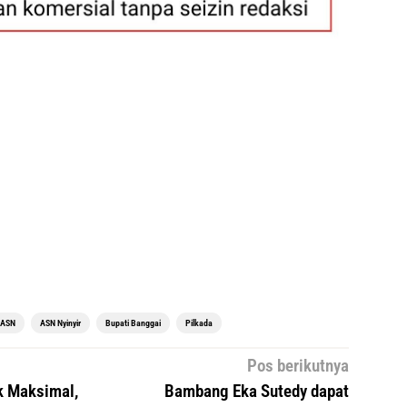
ASN
ASN Nyinyir
Bupati Banggai
Pilkada
Pos berikutnya
k Maksimal,
Bambang Eka Sutedy dapat