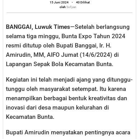
Expo
oleh
15 Juni 2024
-
40 Dilihat
Sofyan
oleh
Sofyan
Bunta,
Desa
BANGGAI, Luwuk Times
—Setelah berlangsung
Polo
selama tiga minggu, Bunta Expo Tahun 2024
Raih
resmi ditutup oleh Bupati Banggai, Ir. H.
Piala
Amirudin, MM, AIFO Jumat (14/6/2024) di
Bergilir
Lapangan Sepak Bola Kecamatan Bunta.
Kegiatan ini telah menjadi ajang yang ditunggu-
tunggu oleh masyarakat setempat. Itu karena
menampilkan berbagai bentuk kreativitas dan
inovasi dari desa maupun kelurahan di
Kecamatan Bunta.
Bupati Amirudin menyatakan pentingnya acara