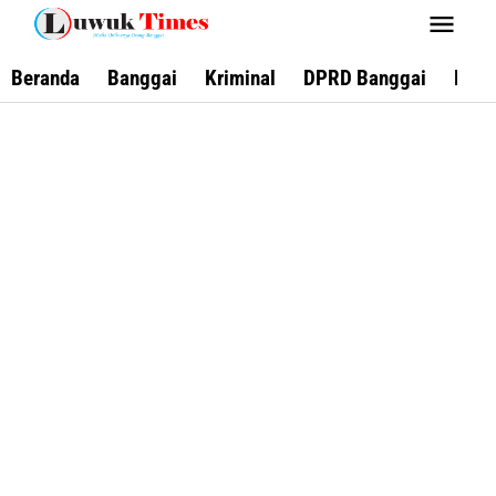
Lewati
ke
konten
Beranda
Banggai
Kriminal
DPRD Banggai
Keca