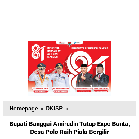
Bupati
Homepage
»
DKISP
»
Banggai
Bupati Banggai Amirudin Tutup Expo Bunta,
Amirudin
Desa Polo Raih Piala Bergilir
Tutup