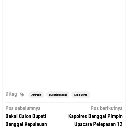
Ditag
Amirudin
Bupati Banggai
Expo Bunta
Navigasi
Pos sebelumnya
Pos berikutnya
pos
Bakal Calon Bupati
Kapolres Banggai Pimpin
Banggai Kepulauan
Upacara Pelepasan 12