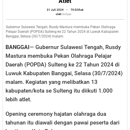
Atlet
Popda
oleh
31 Juli 2024
-
79 Dilihat
se
Sofyan
oleh
Sofyan
Sulteng
di
Gubernur Sulawesi Tengah, Rusdy Mastura membuka Pekan Olahraga
Pelajar Daerah (POPDA) Sulteng ke 22 Tahun 2024 di Luwuk Kabupaten
Luwuk
Banggai, Selasa (30/7/2024) malam.
Banggai
BANGGAI
— Gubernur Sulawesi Tengah, Rusdy
Diikuti
Mastura membuka Pekan Olahraga Pelajar
1.000
Daerah (POPDA) Sulteng ke 22 Tahun 2024 di
Lebih
Luwuk Kabupaten Banggai, Selasa (30/7/2024)
Atlet
malam. Kegiatan yang melibatkan 13
kabupaten/kota se Sulteng itu diikuti 1.000
lebih atlet.
Opening ceremony hajatan olahraga dua
tahunan itu diawali dengan pawai peserta dari