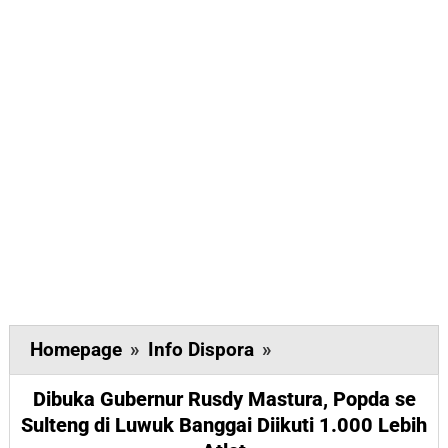
Dibuka
Homepage
»
Info Dispora
»
Gubernur
Dibuka Gubernur Rusdy Mastura, Popda se
Rusdy
Sulteng di Luwuk Banggai Diikuti 1.000 Lebih
Mastura,