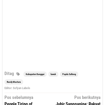
Ditag
Kabupaten Banggai
luwuk
Popda Sulteng
Rusdy Mastura
Editor: Sofyan Labolo
Navigasi
Pos sebelumnya
Pos berikutnya
pos
People Tiring of
Jubir Sangganipa: Rakyat