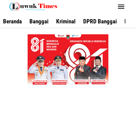
Lewati
ke
konten
Beranda
Banggai
Kriminal
DPRD Banggai
Keca