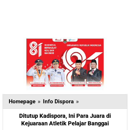
Ditutup
Homepage
»
Info Dispora
»
Kadispora,
Ditutup Kadispora, Ini Para Juara di
Ini
Kejuaraan Atletik Pelajar Banggai
Para