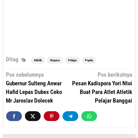
Ditag
Atletik
Dispora
Pelajar
Popda
Navigasi
Pos sebelumnya
Pos berikutnya
pos
Gubernur Sulteng Anwar
Pesan Kadispora Yori Ntoi
Hafid Lepas Dubes Ceko
Buat Para Atlet Atletik
Mr Jaroslav Dolecek
Pelajar Banggai