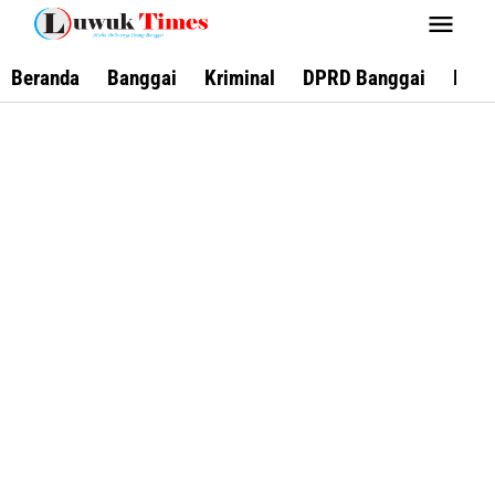
Lewati
ke
konten
Beranda
Banggai
Kriminal
DPRD Banggai
Keca