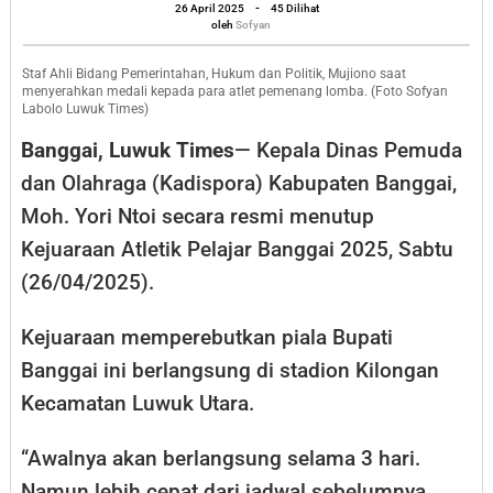
oleh
Juara
26 April 2025
-
45 Dilihat
Sofyan
oleh
Sofyan
di
Kejuaraan
Staf Ahli Bidang Pemerintahan, Hukum dan Politik, Mujiono saat
menyerahkan medali kepada para atlet pemenang lomba. (Foto Sofyan
Atletik
Labolo Luwuk Times)
Pelajar
Banggai, Luwuk Times
— Kepala Dinas Pemuda
Banggai
dan Olahraga (Kadispora) Kabupaten Banggai,
Moh. Yori Ntoi secara resmi menutup
Kejuaraan Atletik Pelajar Banggai 2025, Sabtu
(26/04/2025).
Kejuaraan memperebutkan piala Bupati
Banggai ini berlangsung di stadion Kilongan
Kecamatan Luwuk Utara.
“Awalnya akan berlangsung selama 3 hari.
Namun lebih cepat dari jadwal sebelumnya,