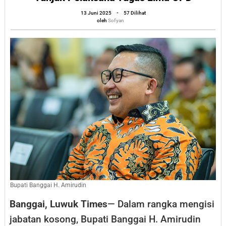
Amirudin
oleh
13 Juni 2025
-
57 Dilihat
Sofyan
oleh
Sofyan
Tunjuk
Pelaksana
Tugas
Lima
OPD
Bupati Banggai H. Amirudin
Banggai, Luwuk Times
— Dalam rangka mengisi
jabatan kosong, Bupati Banggai H. Amirudin