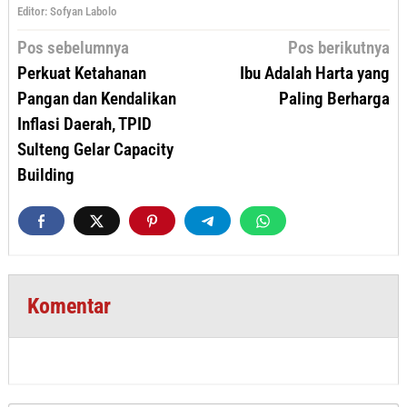
Editor: Sofyan Labolo
Navigasi
Pos sebelumnya
Pos berikutnya
pos
Perkuat Ketahanan
Ibu Adalah Harta yang
Pangan dan Kendalikan
Paling Berharga
Inflasi Daerah, TPID
Sulteng Gelar Capacity
Building
Komentar