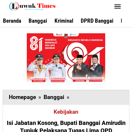
Lewati
ke
konten
Beranda
Banggai
Kriminal
DPRD Banggai
Keca
Isi
Homepage
»
Banggai
»
Jabatan
Kebijakan
Kosong,
Bupati
Isi Jabatan Kosong, Bupati Banggai Amirudin
Banggai
Tunjuk Pelaksana Tugas Lima OPD