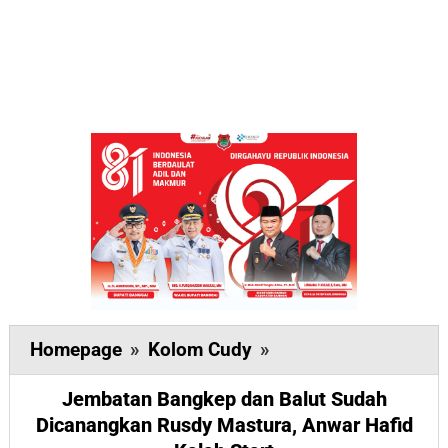
Jembatan
Homepage
»
Kolom Cudy
»
Bangkep
Jembatan Bangkep dan Balut Sudah
dan
Dicanangkan Rusdy Mastura, Anwar Hafid
Balut