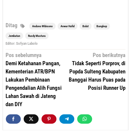
Ditag
Andono Wibisono
Anwar Hafid
Balut
Bangkep
Jembatan
Rusdy Mastura
Editor: Sofyan Labolo
Navigasi
Pos sebelumnya
Pos berikutnya
pos
Demi Ketahanan Pangan,
Tidak Seperti Porprov, di
Kementerian ATR/BPN
Popda Sulteng Kabupaten
Lakukan Pembinaan
Banggai Harus Puas pada
Pengendalian Alih Fungsi
Posisi Runner Up
Lahan Sawah di Jateng
dan DIY