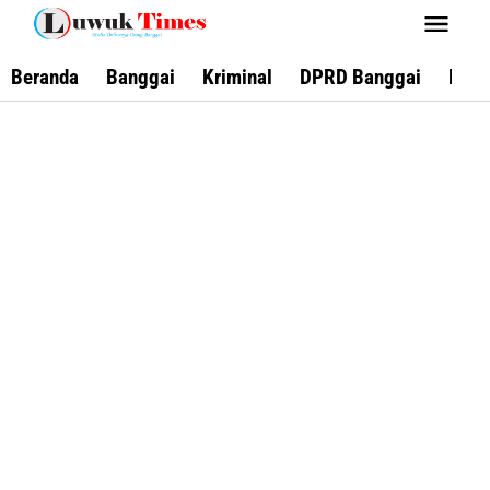
Lewati
ke
konten
Beranda
Banggai
Kriminal
DPRD Banggai
Keca