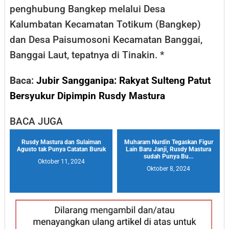
penghubung Bangkep melalui Desa
Kalumbatan Kecamatan Totikum (Bangkep)
dan Desa Paisumosoni Kecamatan Banggai,
Banggai Laut, tepatnya di Tinakin. *
Baca:
Jubir Sangganipa: Rakyat Sulteng Patut
Bersyukur Dipimpin Rusdy Mastura
BACA JUGA
Rusdy Mastura dan Sulaiman
Muharam Nurdin Tegaskan Figur
Agusto tak Punya Catatan Buruk
Lain Baru Janji, Rusdy Mastura
sudah Punya Bu...
Oktober 11, 2024
Oktober 8, 2024