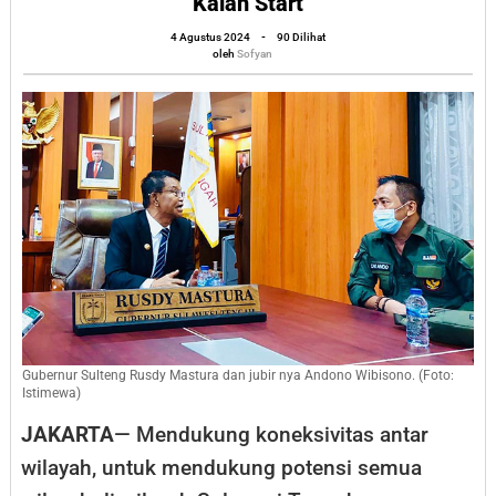
Kalah Start
Sudah
oleh
4 Agustus 2024
-
90 Dilihat
Dicanangkan
Sofyan
oleh
Sofyan
Rusdy
Mastura,
Anwar
Hafid
Kalah
Start
Gubernur Sulteng Rusdy Mastura dan jubir nya Andono Wibisono. (Foto:
Istimewa)
JAKARTA
— Mendukung koneksivitas antar
wilayah, untuk mendukung potensi semua