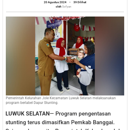
oleh
Bikin
20 Agustus 2024
-
39 Dilihat
Sofyan
oleh
Sofyan
Dapur
Stunting,
Lurah:
Terima
Kasih
Pak
Bupati
Pemerintah Kelurahan Jole Kecamatan Luwuk Selatan melaksanakan
program berlabel Dapur Stunting.
LUWUK SELATAN
— Program pengentasan
stunting terus dimasifkan Pemkab Banggai.