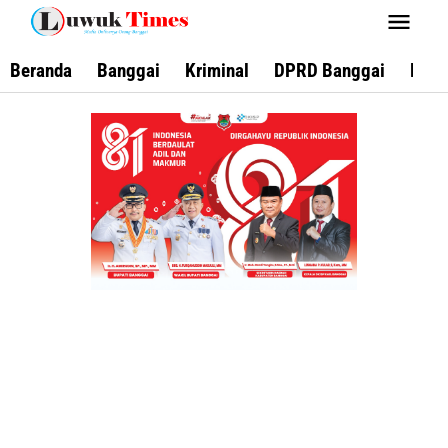
Lewati
ke
konten
Beranda
Banggai
Kriminal
DPRD Banggai
Keca