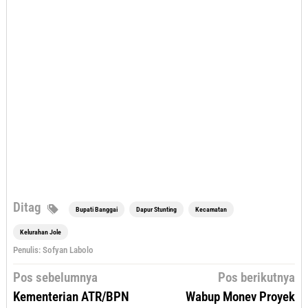
Ditag
Bupati Banggai
Dapur Stunting
Kecamatan
Kelurahan Jole
Penulis: Sofyan Labolo
Navigasi
Pos sebelumnya
Pos berikutnya
pos
Kementerian ATR/BPN
Wabup Monev Proyek