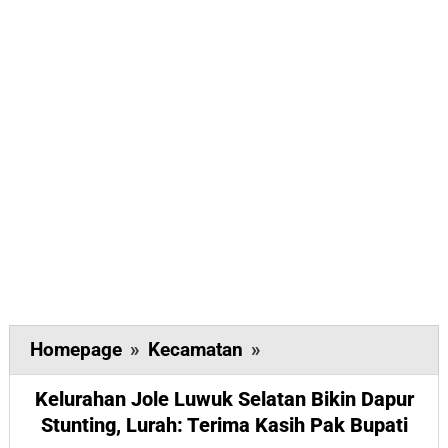
Kelurahan
Homepage
»
Kecamatan
»
Jole
Kelurahan Jole Luwuk Selatan Bikin Dapur
Luwuk
Stunting, Lurah: Terima Kasih Pak Bupati
Selatan