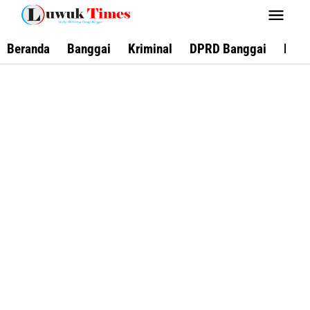
Lewati
ke
konten
Beranda
Banggai
Kriminal
DPRD Banggai
Keca