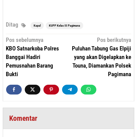
Ditag
Kapal
KUPP Kelas III Pagimana
Navigasi
Pos sebelumnya
Pos berikutnya
pos
KBO Satnarkoba Polres
Puluhan Tabung Gas Elpiji
Banggai Hadiri
yang akan Digelapkan ke
Pemusnahan Barang
Touna, Diamankan Polsek
Bukti
Pagimana
Komentar