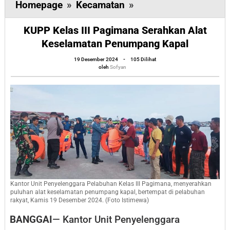
KUPP
Homepage
»
Kecamatan
»
Kelas
KUPP Kelas III Pagimana Serahkan Alat
III
Keselamatan Penumpang Kapal
Pagimana
oleh
Serahkan
19 Desember 2024
-
105 Dilihat
Sofyan
oleh
Sofyan
Alat
Keselamatan
Penumpang
Kapal
Kantor Unit Penyelenggara Pelabuhan Kelas III Pagimana, menyerahkan
puluhan alat keselamatan penumpang kapal, bertempat di pelabuhan
rakyat, Kamis 19 Desember 2024. (Foto Istimewa)
BANGGAI
— Kantor Unit Penyelenggara