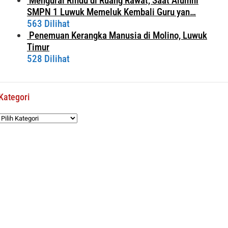
Mengurai Rindu di Ruang Rawat, Saat Alumni
SMPN 1 Luwuk Memeluk Kembali Guru yan…
563 Dilihat
Penemuan Kerangka Manusia di Molino, Luwuk
Timur
528 Dilihat
Kategori
Kategori