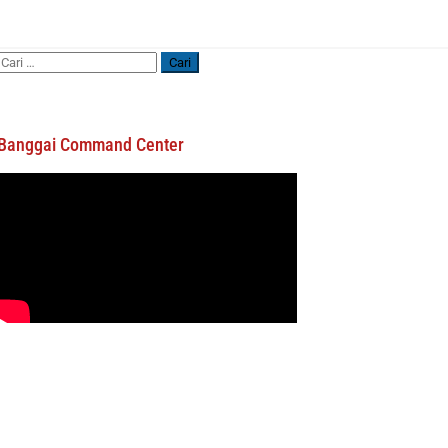
Cari
untuk:
Banggai Command Center