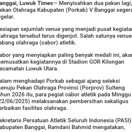
anggai, Luwuk Times
— Menyisahkan dua pekan lagi,
ekan Olahraga Kabupaten (Porkab) V Banggai seger
igelar.
esiapan sejumlah venue yang menjadi pusat kegiata
lahraga tersebut terus digenjot. Salah satunya venue
abang olahraga (cabor) atletik.
abor yang menyiapkan paling benyak medali ini, aka
emusatkan kegiatannya di Stadion GOR Kilongan
ecamatan Luwuk Utara.
alam menghadapi Porkab sebagai ajang seleksi
enuju Pekan Olahraga Provinsi (Porprov) Sulteng
ahun 2026 itu, para pegiat cabor atletik pada Minggu
22/06/2025) melaksanakan pembersihan sekaligus
erbaikan fasilitas olahraga.
ekretaris Persatuan Atletik Seluruh Indonesia (PASI)
abupaten Banggai, Ramdani Bahmid mengatakan,