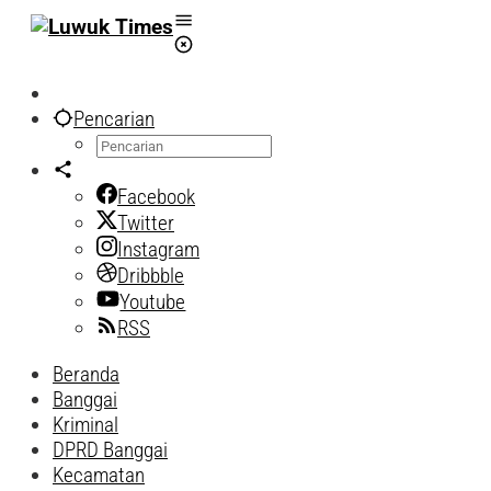
Lewati
ke
konten
Pencarian
Facebook
Twitter
Instagram
Dribbble
Youtube
RSS
Beranda
Banggai
Kriminal
DPRD Banggai
Kecamatan