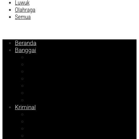
Luwuk
Olahraga
Semua
Beranda
Banggai
Religi
Internasional
Nasional
Kesehatan
Pemilu 2024
Pilkada 2024
Parpol
Kriminal
Ekonomi
Balut
Bangkep
Info Dispora