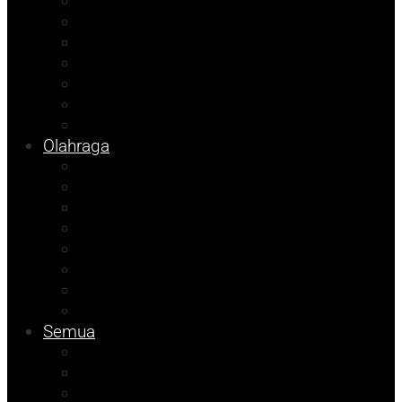
Opini
Agenda Andhika
Kolom Cudy
Porkab 2025
Video
Tips
Info Bapenda
Olahraga
Pendidikan
Kolom Herdi
Kolom Muhadam
Kolom Budi
Agenda Beniyanto
Ramadhan Berkah
Info PT ABM
Info Unismuh
Semua
ATR/BPN Banggai 2026
ATR/BPN Banggai
Info BPBD