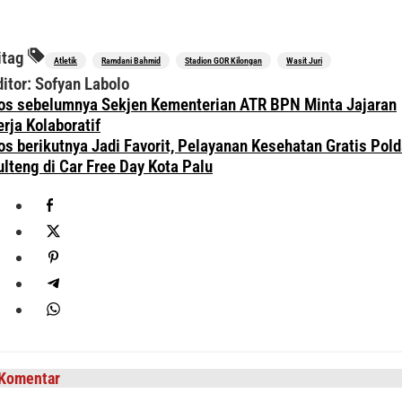
itag
Atletik
Ramdani Bahmid
Stadion GOR Kilongan
Wasit Juri
ditor: Sofyan Labolo
avigasi
os sebelumnya
Sekjen Kementerian ATR BPN Minta Jajaran
os
erja Kolaboratif
os berikutnya
Jadi Favorit, Pelayanan Kesehatan Gratis Pol
ulteng di Car Free Day Kota Palu
Komentar