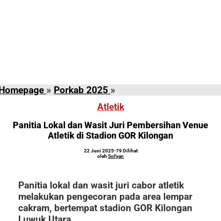
Panitia
Homepage
»
Porkab 2025
»
Lokal
Atletik
dan
Wasit Juri
Panitia Lokal dan Wasit Juri Pembersihan Venue
Pembersihan
Atletik di Stadion GOR Kilongan
Venue
oleh
22 Juni 2025
-
79 Dilihat
Atletik
Sofyan
oleh
Sofyan
di
Stadion
Panitia lokal dan wasit juri cabor atletik
GOR
melakukan pengecoran pada area lempar
Kilongan
cakram, bertempat stadion GOR Kilongan
Luwuk Utara.