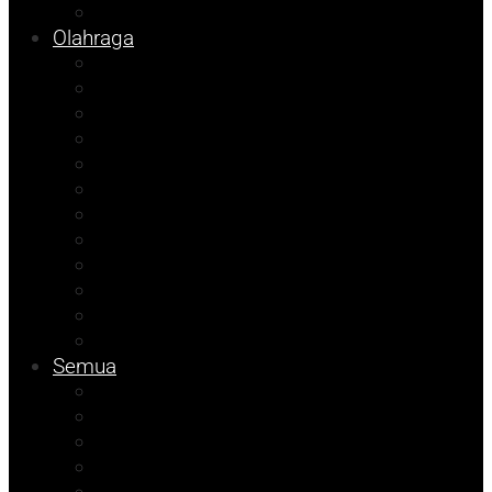
Info Bapenda
Olahraga
Agenda Andhika
Sosok
Foto Bicara
Opini
Porkab 2025
Kolom Cudy
Video
Tips
Info Dinsos
Pendidikan
Kolom Muhadam
Info Unismuh
Semua
Kolom Herdi
Agenda Beniyanto
Kolom Budi
Ramadhan Berkah