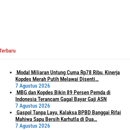
Terbaru
Modal Miliaran Untung Cuma Rp78 Ribu, Kinerja
Kopdes Merah Putih Melawai Disenti…
7 Agustus 2026
MBG dan Kopdes Bikin 89 Persen Pemda di
Indonesia Terancam Gagal Bayar Gaji ASN
7 Agustus 2026
Gaspol Tanpa Layu, Kalaksa BPBD Banggai Rifai
Mahiwa Sapu Bersih Karhutla di Dua…
7 Agustus 2026