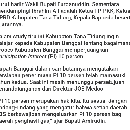
urut hadir Wakil Bupati Furqanuddin. Sementara
endampingi Ibrahim Ali adalah Ketua TP-PKK, Ketu
PRD Kabupaten Tana Tidung, Kepala Bappeda beser
ajarannya.
alam study tiru ini Kabupaten Tana Tidung ingin
elajar kepada Kabupaten Banggai tentang bagaiman
roses Kabupaten Banggai memperjuangkan
articipation Interest
(PI) 10 persen.
upati Banggai dalam sambutannya mengatakan
ersiapan penerimaan PI 10 persen telah mamasuki
ahun kedua. Saat ini masih menunggu persetujuan
enandatanganan dari Direktur JOB Medco.
PI 10 persen merupakan hak kita. Itu sesuai dengan
ndang-undang yang mengatur bahwa setiap daerah
3S berkewajiban mengeluarkan PI 10 persen bagi
aerah penghasil gas,” ujar Bupati Amirudin.