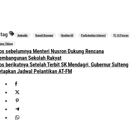
itag
Amirudin
Bupati Banggai
Ibrahim Ali
Participation Interest
PI 10 Persen
Tana Tidung
avigasi
os sebelumnya
Menteri Nusron Dukung Rencana
os
embangunan Sekolah Rakyat
os berikutnya
Setelah Terbit SK Mendagri, Gubernur Sulteng
etapkan Jadwal Pelantikan AT-FM