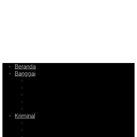
Beranda
Banggai
Religi
Internasional
Nasional
Kesehatan
Ekonomi
Kriminal
Pemilu 2024
Pilkada 2024
Parpol