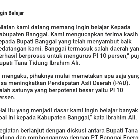
gin Belajar
Niatan kami datang memang ingin belajar Kepada
abupaten Banggai. Kami mengucapkan terima kasih
epada Bupati Banggai yang telah menyambut baik
edatangan kami. Banggai termasuk salah daerah ya
erhasil berproses untuk mengurus PI 10 persen,” puj
upati Tana Tidung Ibrahim Ali.
a mengaku, pihaknya mulai memetakan apa saja yan
isa meningkatkan Pendapatan Asli Daerah (PAD).
alah satunya yang berpotensi besar yaitu PI 10
ersen.
Hal itu yang menjadi dasar kami ingin belajar banyak
oal ini kepada Kabupaten Banggai,” kata Ibrahim Ali.
egiatan berlanjut dengan diskusi antara Bupati Tana
idung dan rombongannya dengan PT Banggai Energ