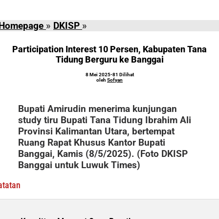
Participation
Homepage
»
DKISP
»
Interest
10
Participation Interest 10 Persen, Kabupaten Tana
Persen,
Tidung Berguru ke Banggai
Kabupaten
oleh
8 Mei 2025
-
81 Dilihat
Tana
Sofyan
oleh
Sofyan
Tidung
Berguru
Bupati Amirudin menerima kunjungan
ke
study tiru Bupati Tana Tidung Ibrahim Ali
Banggai
Provinsi Kalimantan Utara, bertempat
Ruang Rapat Khusus Kantor Bupati
Banggai, Kamis (8/5/2025). (Foto DKISP
Banggai untuk Luwuk Times)
atatan