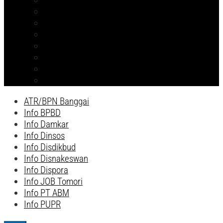
Info PT ABM
ATR/BPN Banggai 2026
ATR/BPN Banggai
Info BPBD
Info Disnakeswan
Info TPHP
Info Tambang
Info Damkar
ATR/BPN Banggai
Info BPBD
Info Damkar
Info Dinsos
Info Disdikbud
Info Disnakeswan
Info Dispora
Info JOB Tomori
Info PT ABM
Info PUPR