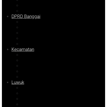
DKISP
Prokopim
DPRD Banggai
Balut
Bangkep
Info Dispora
Pilkada
Pemilu
Kecamatan
Kolom Syarif
Kampus
Tojo Unauna
Sulteng
Tekno
Luwuk
Info Mining KFM
Info Disdikbud
Info JOB Tomori
Info PUPR