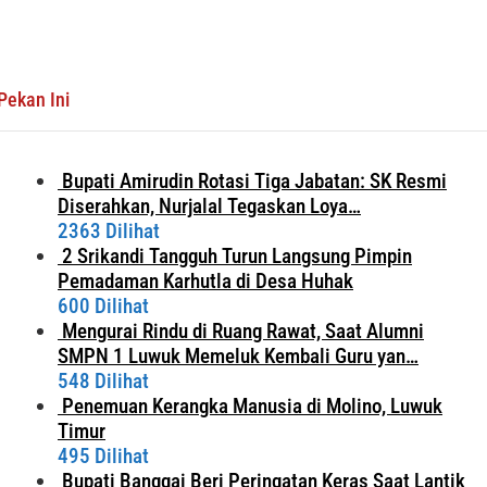
Pekan Ini
Bupati Amirudin Rotasi Tiga Jabatan: SK Resmi
Diserahkan, Nurjalal Tegaskan Loya…
2363 Dilihat
2 Srikandi Tangguh Turun Langsung Pimpin
Pemadaman Karhutla di Desa Huhak
600 Dilihat
Mengurai Rindu di Ruang Rawat, Saat Alumni
SMPN 1 Luwuk Memeluk Kembali Guru yan…
548 Dilihat
Penemuan Kerangka Manusia di Molino, Luwuk
Timur
495 Dilihat
Bupati Banggai Beri Peringatan Keras Saat Lantik