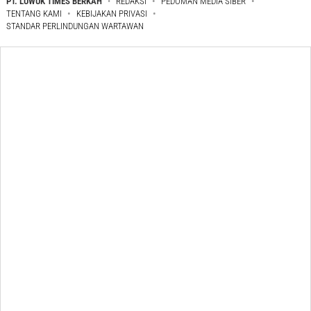
PT. LUWUK TIMES BERKAH
REDAKSI
PEDOMAN MEDIA SIBER
TENTANG KAMI
KEBIJAKAN PRIVASI
STANDAR PERLINDUNGAN WARTAWAN