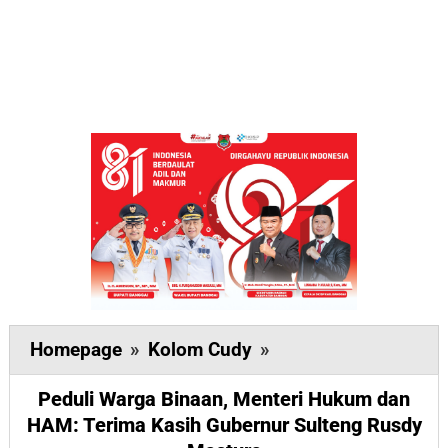
Peduli
Homepage
»
Kolom Cudy
»
Warga
Peduli Warga Binaan, Menteri Hukum dan
Binaan,
HAM: Terima Kasih Gubernur Sulteng Rusdy
Menteri