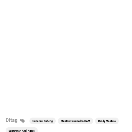
Ditag
Gubernur Sulteng
Menteri Hukum dan HAM
Rusdy Mastura
Supratman Andi Agtas