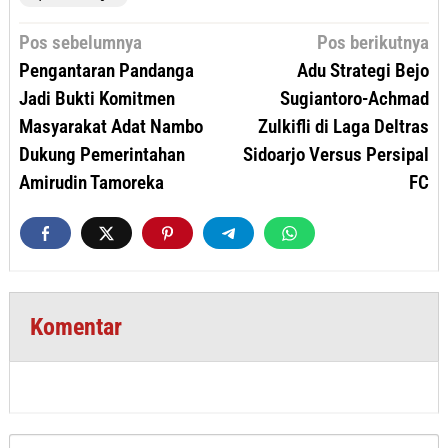
Navigasi
Pos sebelumnya
Pos berikutnya
pos
Pengantaran Pandanga
Adu Strategi Bejo
Jadi Bukti Komitmen
Sugiantoro-Achmad
Masyarakat Adat Nambo
Zulkifli di Laga Deltras
Dukung Pemerintahan
Sidoarjo Versus Persipal
Amirudin Tamoreka
FC
Komentar
Cari