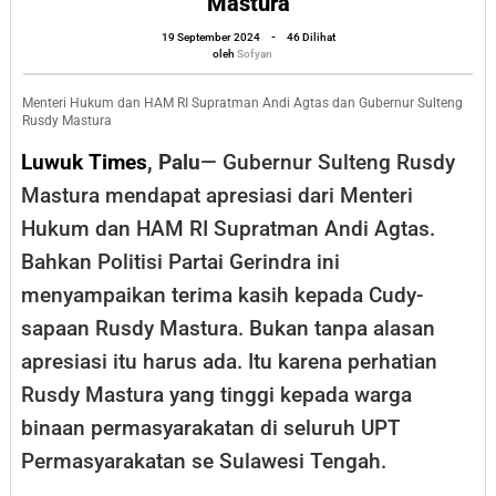
Mastura
Hukum
oleh
19 September 2024
-
46 Dilihat
dan
Sofyan
oleh
Sofyan
HAM:
Terima
Menteri Hukum dan HAM RI Supratman Andi Agtas dan Gubernur Sulteng
Rusdy Mastura
Kasih
Luwuk Times
, Palu
— Gubernur Sulteng Rusdy
Gubernur
Mastura mendapat apresiasi dari Menteri
Sulteng
Hukum dan HAM RI Supratman Andi Agtas.
Rusdy
Bahkan Politisi Partai Gerindra ini
Mastura
menyampaikan terima kasih kepada Cudy-
sapaan Rusdy Mastura. Bukan tanpa alasan
apresiasi itu harus ada. Itu karena perhatian
Rusdy Mastura yang tinggi kepada warga
binaan permasyarakatan di seluruh UPT
Permasyarakatan se Sulawesi Tengah.