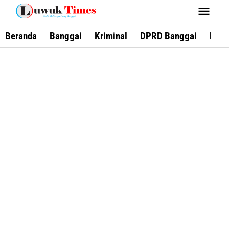
Lewati
ke
konten
Beranda
Banggai
Kriminal
DPRD Banggai
Keca