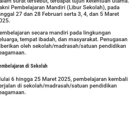
alam surat tersebut, terdapat tujuh ketentuan utama.
akni Pembelajaran Mandiri (Libur Sekolah), pada
anggal 27 dan 28 Februari serta 3, 4, dan 5 Maret
025.
embelajaran secara mandiri pada lingkungan
eluarga, tempat ibadah, dan masyarakat. Penugasan
iberikan oleh sekolah/madrasah/satuan pendidikan
eagamaan.
embelajaran di Sekolah
ulai 6 hingga 25 Maret 2025, pembelajaran kembali
erjalan di sekolah/madrasah/satuan pendidikan
eagamaan.