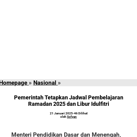
Pemerintah
Homepage
»
Nasional
»
Tetapkan
Jadwal
Pemerintah Tetapkan Jadwal Pembelajaran
Pembelajaran
Ramadan 2025 dan Libur Idulfitri
Ramadan
oleh
21 Januari 2025
-
46 Dilihat
2025
Sofyan
oleh
Sofyan
dan
Libur
Menteri Pendidikan Dasar dan Menengah,