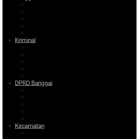
Religi
Internasional
Nasional
Kesehatan
Ekonomi
Kriminal
Pemilu 2024
Pilkada 2024
Parpol
DKISP
Prokopim
DPRD Banggai
Balut
Bangkep
Info Dispora
Pilkada
Pemilu
Kecamatan
Kolom Syarif