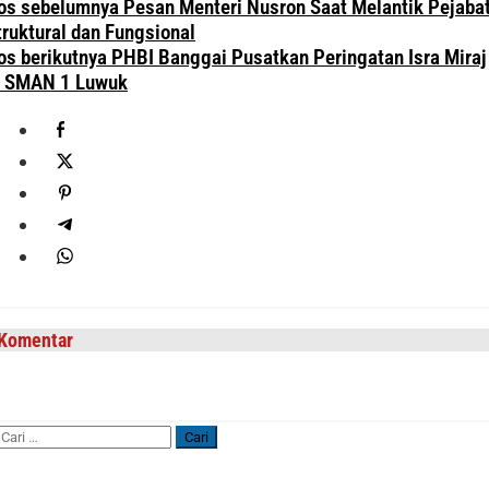
avigasi
os sebelumnya
Pesan Menteri Nusron Saat Melantik Pejaba
os
truktural dan Fungsional
os berikutnya
PHBI Banggai Pusatkan Peringatan Isra Miraj
i SMAN 1 Luwuk
Komentar
Cari
untuk: