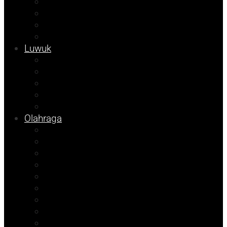
Kampus
Tojo Unauna
Sulteng
Tekno
Luwuk
Info Mining KFM
Info Disdikbud
Info JOB Tomori
Info PUPR
Info Bapenda
Olahraga
Agenda Andhika
Sosok
Foto Bicara
Opini
Porkab 2025
Kolom Cudy
Video
Tips
Info Dinsos