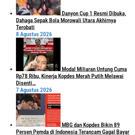
Danyon Cup 1 Resmi Dibuka,
Dahaga Sepak Bola Morowali Utara Akhirnya
Terobati
8 Agustus 2026
Modal Miliaran Untung Cuma
Rp78 Ribu, Kinerja Kopdes Merah Putih Melawai
Disenti…
7 Agustus 2026
MBG dan Kopdes Bikin 89
Persen Pemda di Indonesia Terancam Gagal Bayar