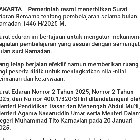
AKARTA
— Pemerintah resmi menerbitkan Surat
daran Bersama tentang pembelajaran selama bulan
amadan 1446 H/2025 M.
urat edaran ini bertujuan untuk mengatur mekanism
egiatan pembelajaran yang sesuai dengan semangat
ulan suci Ramadan.
ang tetap berjalan efektif namun memberikan ruang
agi peserta didik untuk meningkatkan nilai-nilai
eimanan dan ketakwaan.
urat Edaran Nomor 2 Tahun 2025, Nomor 2 Tahun
025, dan Nomor 400.1/320/SI ini ditandatangani ole
enteri Pendidikan Dasar dan Menengah Abdul Mu’ti,
enteri Agama Nasaruddin Umar serta Menteri Dala
egeri Muhammad Tito Karnavian pada 20 Januari
025.