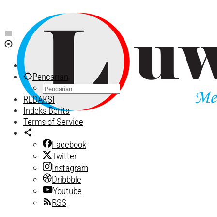
Lewati
ke
konten
Pencarian
REDAKSI
Indeks Berita
Terms of Service
Facebook
Twitter
Instagram
Dribbble
Youtube
RSS