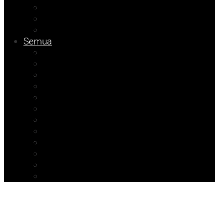
Pendidikan
Kolom Muhadam
Info Unismuh
Semua
Kolom Herdi
Agenda Beniyanto
Kolom Budi
Ramadhan Berkah
Info PT ABM
ATR/BPN Banggai 2026
ATR/BPN Banggai
Info BPBD
Info Disnakeswan
Info TPHP
Info Tambang
Info Damkar