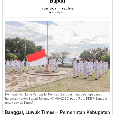
Bupati
Pemkab
oleh
1 Juni 2025
-
62 Dilihat
Banggai
Sofyan
oleh
Sofyan
Gelar
Upacara
di
Halaman
Kantor
Bupati
Peringati Hari Lahir Pancasila, Pemkab Banggai menggelar upacara di
halaman Kantor Bupati, Minggu (01/06/2025) pagi. (Foto DKISP Banggai
untuk Luwuk Times)
Banggai, Luwuk Times
— Pemerintah Kabupaten