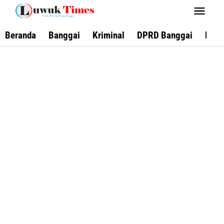
Lewati
ke
konten
Beranda
Banggai
Kriminal
DPRD Banggai
Keca