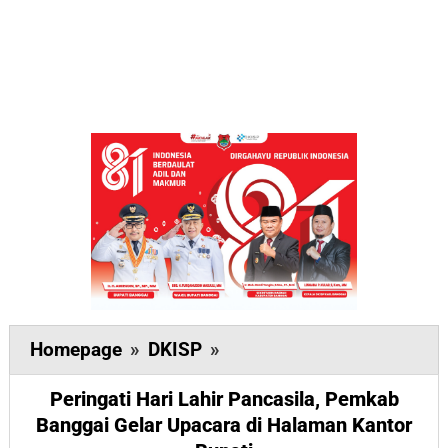
Peringati
Homepage
»
DKISP
»
Hari
Peringati Hari Lahir Pancasila, Pemkab
Lahir
Banggai Gelar Upacara di Halaman Kantor
Pancasila,