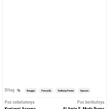
Ditag
Banggai
Pancasila
Tombang Permai
Upacara
Navigasi
Pos sebelumnya
Pos berikutnya
pos
Kunjungi Asrama
Al Amin S. Muda Purna