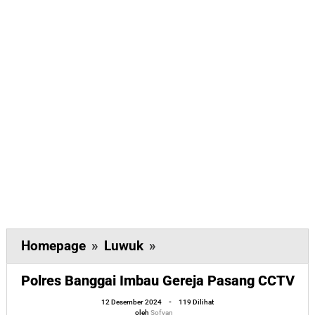
Polres
Homepage
»
Luwuk
»
Banggai
Polres Banggai Imbau Gereja Pasang CCTV
Imbau
Gereja
oleh
12 Desember 2024
-
119 Dilihat
Sofyan
oleh
Sofyan