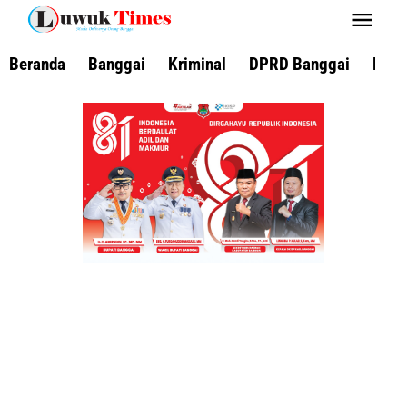
Lewati
ke
konten
Beranda
Banggai
Kriminal
DPRD Banggai
Keca