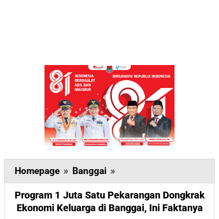
Program
Homepage
»
Banggai
»
1
Program 1 Juta Satu Pekarangan Dongkrak
Juta
Ekonomi Keluarga di Banggai, Ini Faktanya
Satu