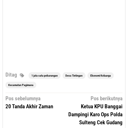
Ditag
1 juta satu pekarangan
Desa Tintingan
Ekonomi Keluarga
Kecamatan Pagimana
Navigasi
Pos sebelumnya
Pos berikutnya
pos
20 Tanda Akhir Zaman
Ketua KPU Banggai
Dampingi Karo Ops Polda
Sulteng Cek Gudang