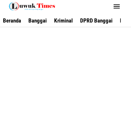
Lewati
ke
konten
Beranda
Banggai
Kriminal
DPRD Banggai
Keca