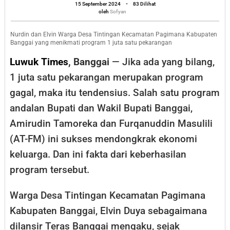
Pekarangan
oleh
15 September 2024
-
83 Dilihat
Sofyan
oleh
Sofyan
Dongkrak
Ekonomi
Nurdin dan Elvin Warga Desa Tintingan Kecamatan Pagimana Kabupaten
Banggai yang menikmati program 1 juta satu pekarangan
Keluarga
Luwuk Times
, Banggai
— Jika ada yang bilang,
di
1 juta satu pekarangan merupakan program
Banggai,
gagal, maka itu tendensius. Salah satu program
Ini
Faktanya
andalan Bupati dan Wakil Bupati Banggai,
Amirudin Tamoreka dan Furqanuddin Masulili
(AT-FM) ini sukses mendongkrak ekonomi
keluarga. Dan ini fakta dari keberhasilan
program tersebut.
Warga Desa Tintingan Kecamatan Pagimana
Kabupaten Banggai, Elvin Duya sebagaimana
dilansir Teras Banggai mengaku, sejak