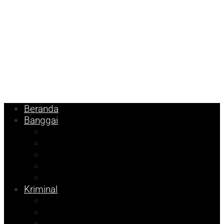
Beranda
Banggai
Religi
Internasional
Nasional
Kesehatan
Ekonomi
Kriminal
Pemilu 2024
Pilkada 2024
Parpol