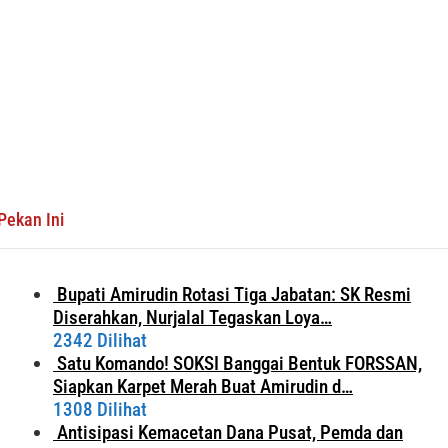
Pekan Ini
Bupati Amirudin Rotasi Tiga Jabatan: SK Resmi
Diserahkan, Nurjalal Tegaskan Loya…
2342 Dilihat
Satu Komando! SOKSI Banggai Bentuk FORSSAN,
Siapkan Karpet Merah Buat Amirudin d…
1308 Dilihat
Antisipasi Kemacetan Dana Pusat, Pemda dan