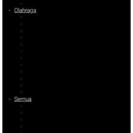
Info Bapenda
Olahraga
Agenda Andhika
Sosok
Foto Bicara
Opini
Porkab 2025
Kolom Cudy
Video
Tips
Info Dinsos
Pendidikan
Kolom Muhadam
Info Unismuh
Semua
Kolom Herdi
Agenda Beniyanto
Kolom Budi
Ramadhan Berkah