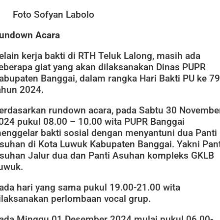
Foto Sofyan Labolo
undown Acara
elain kerja bakti di RTH Teluk Lalong, masih ada
eberapa giat yang akan dilaksanakan Dinas PUPR
abupaten Banggai, dalam rangka Hari Bakti PU ke 79
ahun 2024.
erdasarkan rundown acara, pada Sabtu 30 Novembe
024 pukul 08.00 – 10.00 wita PUPR Banggai
enggelar bakti sosial dengan menyantuni dua Panti
suhan di Kota Luwuk Kabupaten Banggai. Yakni Pant
suhan Jalur dua dan Panti Asuhan kompleks GKLB
uwuk.
ada hari yang sama pukul 19.00-21.00 wita
ilaksanakan perlombaan vocal grup.
ada Minggu 01 Desember 2024 mulai pukul 06.00-