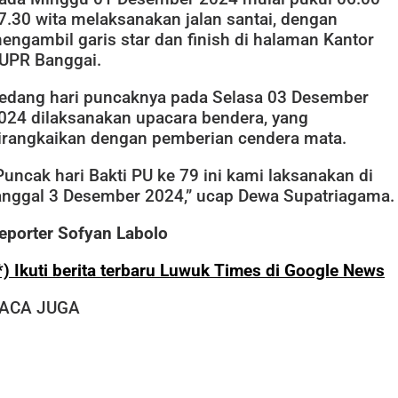
7.30 wita melaksanakan jalan santai, dengan
engambil garis star dan finish di halaman Kantor
UPR Banggai.
edang hari puncaknya pada Selasa 03 Desember
024 dilaksanakan upacara bendera, yang
irangkaikan dengan pemberian cendera mata.
Puncak hari Bakti PU ke 79 ini kami laksanakan di
anggal 3 Desember 2024,” ucap Dewa Supatriagama. 
eporter Sofyan Labolo
*) Ikuti berita terbaru Luwuk Times di Google News
ACA JUGA