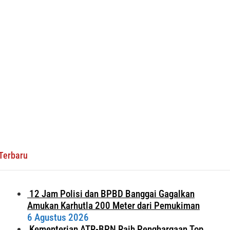
Terbaru
12 Jam Polisi dan BPBD Banggai Gagalkan
Amukan Karhutla 200 Meter dari Pemukiman
6 Agustus 2026
Kementerian ATR-BPN Raih Penghargaan Top