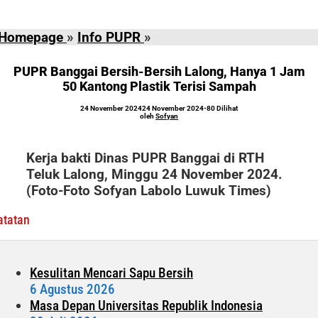
PUPR
Homepage
»
Info PUPR
»
Banggai
Bersih-
PUPR Banggai Bersih-Bersih Lalong, Hanya 1 Jam
Bersih
50 Kantong Plastik Terisi Sampah
Lalong,
oleh
24 November 2024
24 November 2024
-
80 Dilihat
Hanya
Sofyan
oleh
Sofyan
1
Jam
Kerja bakti Dinas PUPR Banggai di RTH
50
Teluk Lalong, Minggu 24 November 2024.
Kantong
(Foto-Foto Sofyan Labolo Luwuk Times)
Plastik
Terisi
atatan
Sampah
Kesulitan Mencari Sapu Bersih
6 Agustus 2026
Masa Depan Universitas Republik Indonesia