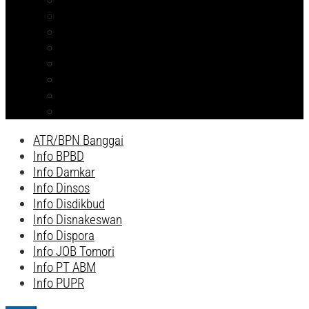
Info PT ABM
ATR/BPN Banggai 2026
ATR/BPN Banggai
Info BPBD
Info Disnakeswan
Info TPHP
Info Tambang
Info Damkar
ATR/BPN Banggai
Info BPBD
Info Damkar
Info Dinsos
Info Disdikbud
Info Disnakeswan
Info Dispora
Info JOB Tomori
Info PT ABM
Info PUPR