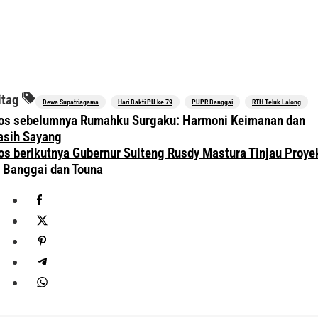
itag
Dewa Supatriagama
Hari Bakti PU ke 79
PUPR Banggai
RTH Teluk Lalong
avigasi
os sebelumnya
Rumahku Surgaku: Harmoni Keimanan dan
os
asih Sayang
os berikutnya
Gubernur Sulteng Rusdy Mastura Tinjau Proye
i Banggai dan Touna