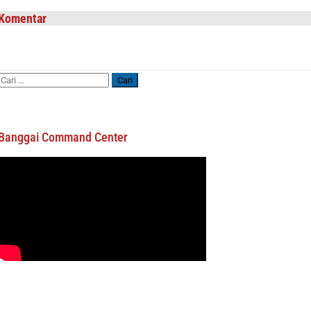
Komentar
Cari
untuk:
Banggai Command Center