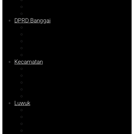
DKISP
Prokopim
DPRD Banggai
Balut
Bangkep
Info Dispora
Pilkada
Pemilu
Kecamatan
Kolom Syarif
Kampus
Tojo Unauna
Sulteng
Tekno
Luwuk
Info Mining KFM
Info Disdikbud
Info JOB Tomori
Info PUPR