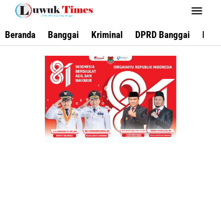
Lewati
ke
konten
Beranda
Banggai
Kriminal
DPRD Banggai
Keca