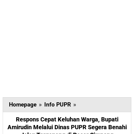
Respons
Homepage
»
Info PUPR
»
Cepat
Respons Cepat Keluhan Warga, Bupati
Keluhan
Amirudin Melalui Dinas PUPR Segera Benahi
Warga,