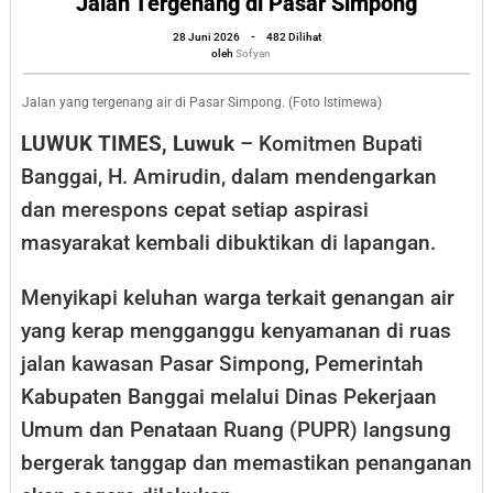
Jalan Tergenang di Pasar Simpong
Bupati
oleh
28 Juni 2026
-
482 Dilihat
Amirudin
Sofyan
oleh
Sofyan
Melalui
Dinas
Jalan yang tergenang air di Pasar Simpong. (Foto Istimewa)
PUPR
LUWUK TIMES, Luwuk
– Komitmen Bupati
Segera
Banggai, H. Amirudin, dalam mendengarkan
Benahi
dan merespons cepat setiap aspirasi
Jalan
masyarakat kembali dibuktikan di lapangan.
Tergenang
di
Menyikapi keluhan warga terkait genangan air
Pasar
yang kerap mengganggu kenyamanan di ruas
Simpong
jalan kawasan Pasar Simpong, Pemerintah
Kabupaten Banggai melalui Dinas Pekerjaan
Umum dan Penataan Ruang (PUPR) langsung
bergerak tanggap dan memastikan penanganan