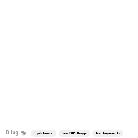
Ditag
Bupati Amirudin
Dinas PUPR Banggai
Jalan Tergenang Air