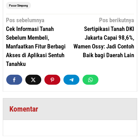
Pasar Simpong
Navigasi
Pos sebelumnya
Pos berikutnya
pos
Cek Informasi Tanah
Sertipikasi Tanah DKI
Sebelum Membeli,
Jakarta Capai 98,6%,
Manfaatkan Fitur Berbagi
Wamen Ossy: Jadi Contoh
Akses di Aplikasi Sentuh
Baik bagi Daerah Lain
Tanahku
Komentar