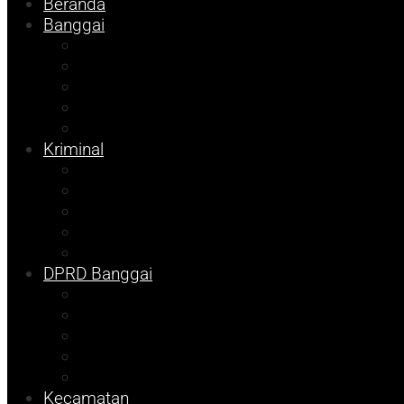
Beranda
Banggai
Religi
Internasional
Nasional
Kesehatan
Ekonomi
Kriminal
Pemilu 2024
Pilkada 2024
Parpol
DKISP
Prokopim
DPRD Banggai
Balut
Bangkep
Info Dispora
Pilkada
Pemilu
Kecamatan