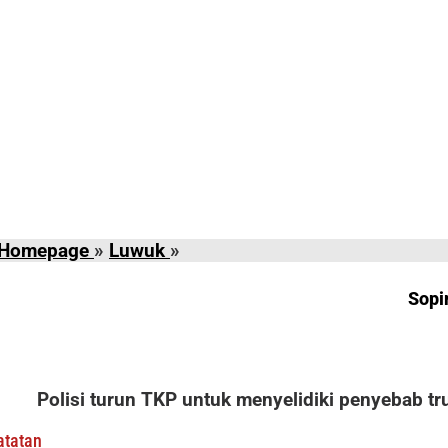
Sopir
Homepage
»
Luwuk
»
Lalai,
Truk
Sopi
Kontainer
Tabrak
Warung
Makan
Polisi turun TKP untuk menyelidiki penyebab t
di
Luwuk
atatan