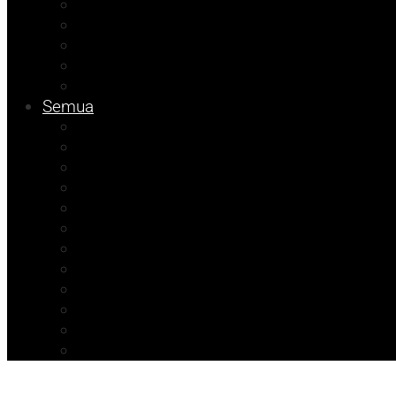
Tips
Info Dinsos
Pendidikan
Kolom Muhadam
Info Unismuh
Semua
Kolom Herdi
Agenda Beniyanto
Kolom Budi
Ramadhan Berkah
Info PT ABM
ATR/BPN Banggai 2026
ATR/BPN Banggai
Info BPBD
Info Disnakeswan
Info TPHP
Info Tambang
Info Damkar