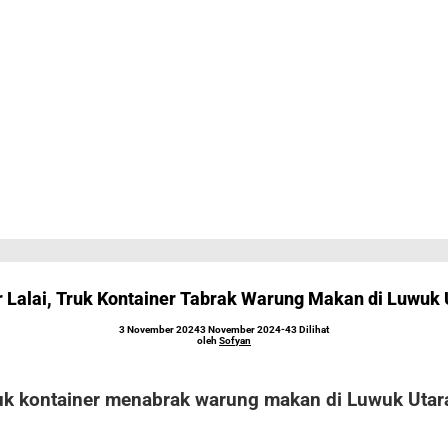
r Lalai, Truk Kontainer Tabrak Warung Makan di Luwuk 
oleh
3 November 2024
3 November 2024
-
43 Dilihat
Sofyan
oleh
Sofyan
ruk kontainer menabrak warung makan di Luwuk Utar