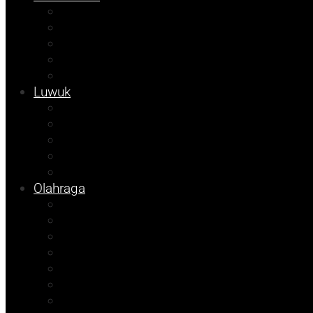
Kolom Syarif
Kampus
Tojo Unauna
Sulteng
Tekno
Luwuk
Info Mining KFM
Info Disdikbud
Info JOB Tomori
Info PUPR
Info Bapenda
Olahraga
Agenda Andhika
Sosok
Foto Bicara
Opini
Porkab 2025
Kolom Cudy
Video