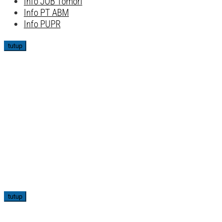
Info JOB Tomori
Info PT ABM
Info PUPR
tutup
tutup