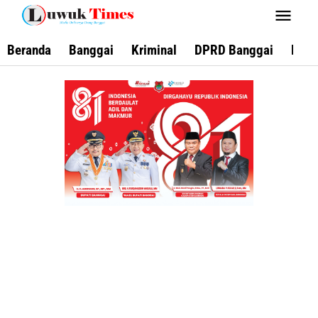
Lewati
ke
konten
Beranda
Banggai
Kriminal
DPRD Banggai
Keca