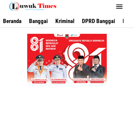
Lewati
ke
konten
Beranda
Banggai
Kriminal
DPRD Banggai
Keca