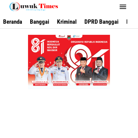
Lewati
ke
konten
Beranda
Banggai
Kriminal
DPRD Banggai
Keca