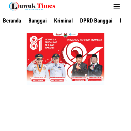
Lewati
ke
konten
Beranda
Banggai
Kriminal
DPRD Banggai
Keca