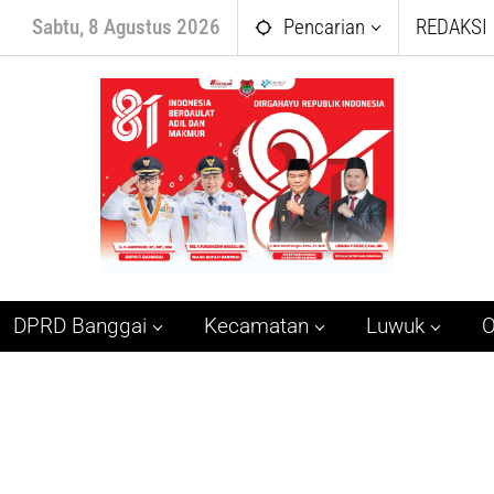
Sabtu, 8 Agustus 2026
Pencarian
REDAKSI
DPRD Banggai
Kecamatan
Luwuk
O