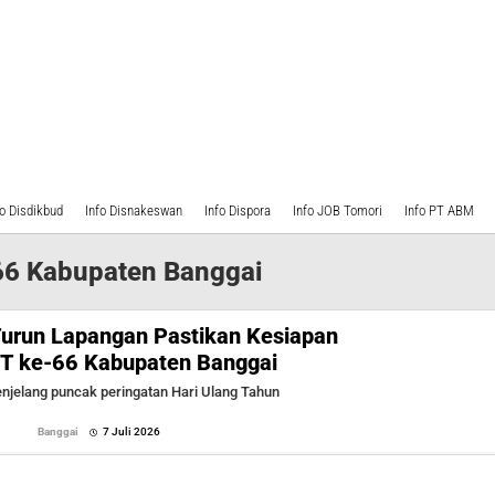
fo Disdikbud
Info Disnakeswan
Info Dispora
Info JOB Tomori
Info PT ABM
66 Kabupaten Banggai
Turun Lapangan Pastikan Kesiapan
UT ke-66 Kabupaten Banggai
elang puncak peringatan Hari Ulang Tahun
oleh
Banggai
7 Juli 2026
Sofyan