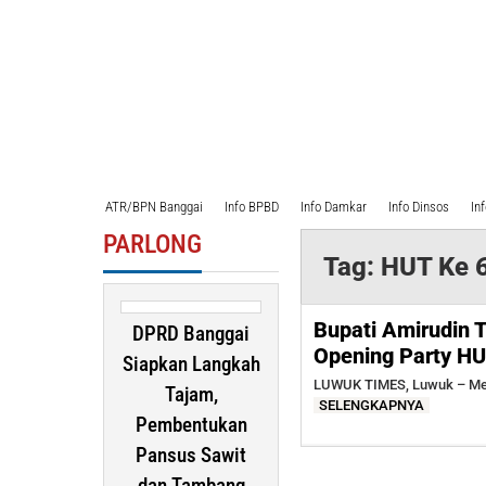
ATR/BPN Banggai
Info BPBD
Info Damkar
Info Dinsos
In
PARLONG
Tag:
HUT Ke 
Bupati Amirudin 
DPRD Banggai
Opening Party H
Siapkan Langkah
LUWUK TIMES, Luwuk – Menj
Tajam,
SELENGKAPNYA
Pembentukan
Pansus Sawit
dan Tambang