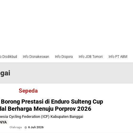
fo Disdikbud
Info Disnakeswan
Info Dispora
Info JOB Tomori
Info PT ABM
gai
Sepeda
 Borong Prestasi di Enduro Sulteng Cup
dal Berharga Menuju Porprov 2026
sia Cycling Federation (ICF) Kabupaten Banggai
NYA
oleh
Olahraga
6 Juli 2026
Sofyan