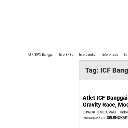
ATR/BPN Banggai
Info BPBD
Info Damkar
Info Dinsos
In
Tag:
ICF Bang
Atlet ICF Banggai
Gravity Race, Mo
LUWUK TIMES, Palu – Indone
menunjukkan
SELENGKAP