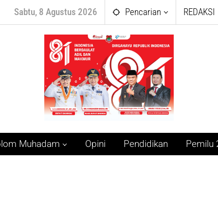
Sabtu, 8 Agustus 2026
Pencarian
REDAKSI
olom Muhadam
Opini
Pendidikan
Pemilu