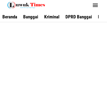
Lewati
ke
konten
Beranda
Banggai
Kriminal
DPRD Banggai
Keca