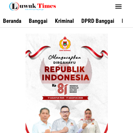
Lewati
ke
konten
Beranda
Banggai
Kriminal
DPRD Banggai
Keca