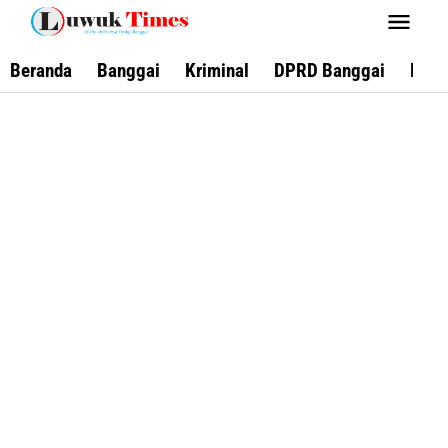
Lewati
ke
konten
Beranda
Banggai
Kriminal
DPRD Banggai
Keca