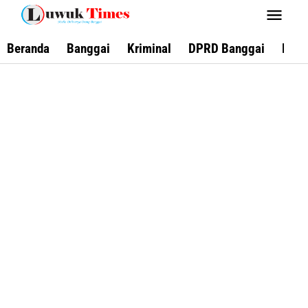
Lewati
ke
konten
Beranda
Banggai
Kriminal
DPRD Banggai
Keca