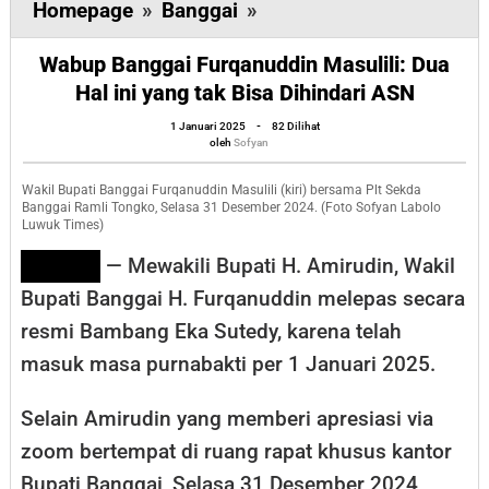
Wabup
Homepage
»
Banggai
»
Banggai
Wabup Banggai Furqanuddin Masulili: Dua
Furqanuddin
Hal ini yang tak Bisa Dihindari ASN
Masulili:
oleh
Dua
1 Januari 2025
-
82 Dilihat
Sofyan
oleh
Sofyan
Hal
ini
Wakil Bupati Banggai Furqanuddin Masulili (kiri) bersama Plt Sekda
Banggai Ramli Tongko, Selasa 31 Desember 2024. (Foto Sofyan Labolo
yang
Luwuk Times)
tak
LUWUK
— Mewakili Bupati H. Amirudin, Wakil
Bisa
Bupati Banggai H. Furqanuddin melepas secara
Dihindari
resmi Bambang Eka Sutedy, karena telah
ASN
masuk masa purnabakti per 1 Januari 2025.
Selain Amirudin yang memberi apresiasi via
zoom bertempat di ruang rapat khusus kantor
Bupati Banggai, Selasa 31 Desember 2024,