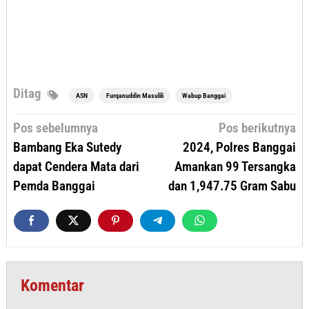
Ditag
ASN
Furqanuddin Masulili
Wabup Banggai
Navigasi
Pos sebelumnya
Pos berikutnya
pos
Bambang Eka Sutedy
2024, Polres Banggai
dapat Cendera Mata dari
Amankan 99 Tersangka
Pemda Banggai
dan 1,947.75 Gram Sabu
Komentar