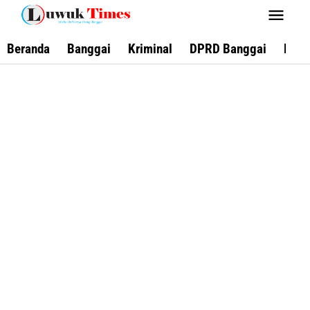
Lewati
ke
konten
Beranda
Banggai
Kriminal
DPRD Banggai
Keca