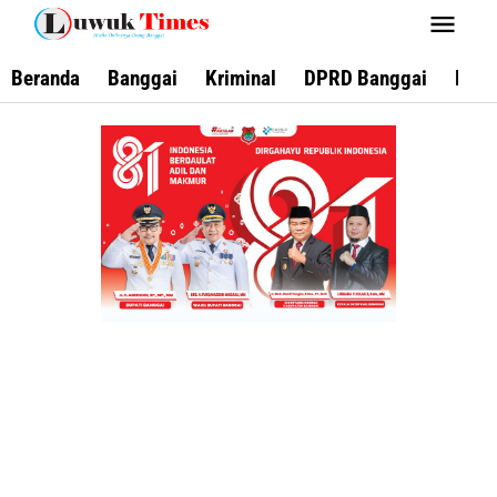
Lewati
ke
konten
Beranda
Banggai
Kriminal
DPRD Banggai
Keca