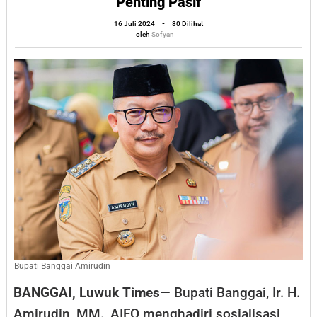
Penting Pasif
Ikuti
oleh
16 Juli 2024
-
80 Dilihat
Kampanye
Sofyan
oleh
Sofyan
di
Pilkada
Banggai,
Bupati
Amirudin:
Yang
Penting
Pasif
Bupati Banggai Amirudin
BANGGAI, Luwuk Times
— Bupati Banggai, Ir. H.
Amirudin, MM., AIFO menghadiri sosialisasi