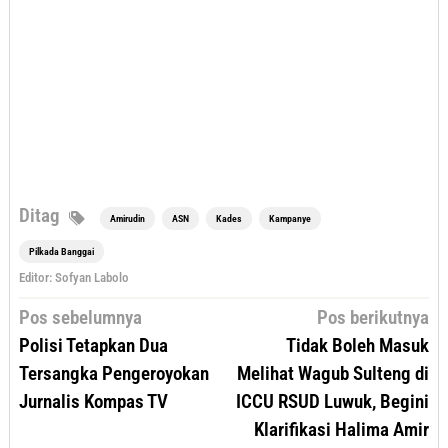
Ditag
Amirudin
ASN
Kades
Kampanye
Pilkada Banggai
Editor: Sofyan Labolo
Navigasi
Pos sebelumnya
Pos berikutnya
pos
Polisi Tetapkan Dua
Tidak Boleh Masuk
Tersangka Pengeroyokan
Melihat Wagub Sulteng di
Jurnalis Kompas TV
ICCU RSUD Luwuk, Begini
Klarifikasi Halima Amir