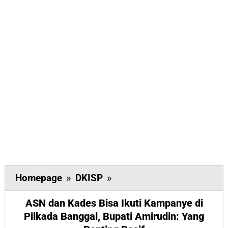
ASN
Homepage
»
DKISP
»
dan
ASN dan Kades Bisa Ikuti Kampanye di
Kades
Pilkada Banggai, Bupati Amirudin: Yang
Bisa