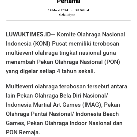
Pertama
Una
oleh
19 Maret 2024
-
98 Dilihat
Siap
Sofyan
oleh
Sofyan
jadi
Tuan
LUWUKTIMES.ID
— Komite Olahraga Nasional
Rumah
Indonesia (KONI) Pusat memiliki terobosan
Pekan
multievent olahraga tingkat nasional guna
Olahraga
menambah Pekan Olahraga Nasional (PON)
Pantai
yang digelar setiap 4 tahun sekali.
Nasional
Pertama
Multievent olahraga terobosan tersebut antara
lain Pekan Olahraga Bela Diri Nasional/
Indonesia Martial Art Games (IMAG), Pekan
Olahraga Pantai Nasional/ Indonesia Beach
Games, Pekan Olahraga Indoor Nasional dan
PON Remaja.