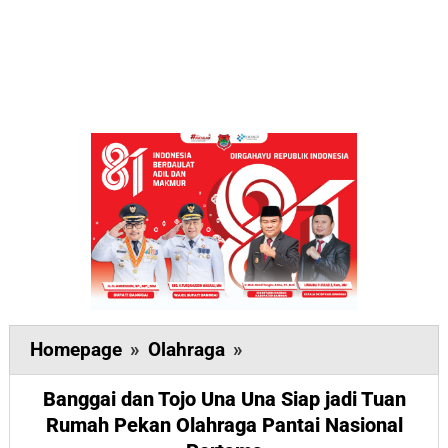
Banggai
Homepage
»
Olahraga
»
dan
Banggai dan Tojo Una Una Siap jadi Tuan
Tojo
Rumah Pekan Olahraga Pantai Nasional
Una