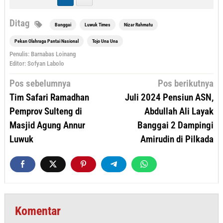
Ditag
Banggai
Luwuk Times
Nizar Rahmatu
Pekan Olahraga Pantai Nasional
Tojo Una Una
Penulis: Barnabas Loinang
Editor: Sofyan Labolo
Navigasi
Pos sebelumnya
Pos berikutnya
pos
Tim Safari Ramadhan
Juli 2024 Pensiun ASN,
Pemprov Sulteng di
Abdullah Ali Layak
Masjid Agung Annur
Banggai 2 Dampingi
Luwuk
Amirudin di Pilkada
Komentar