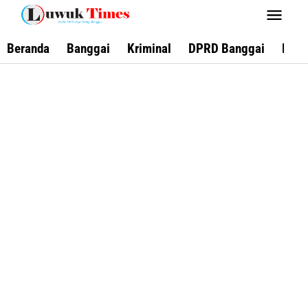
Lewati
ke
konten
Beranda
Banggai
Kriminal
DPRD Banggai
Keca