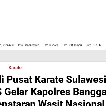
fo Disdikbud
Info Disnakeswan
Info Dispora
Info JOB Tomori
Info PT ABM
Karate
i Pusat Karate Sulawes
 Gelar Kapolres Bangga
nataran Wasit Nasional