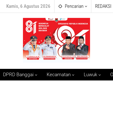
Kamis, 6 Agustus 2026
Pencarian
REDAKSI
DPRD Banggai
Kecamatan
Luwuk
O