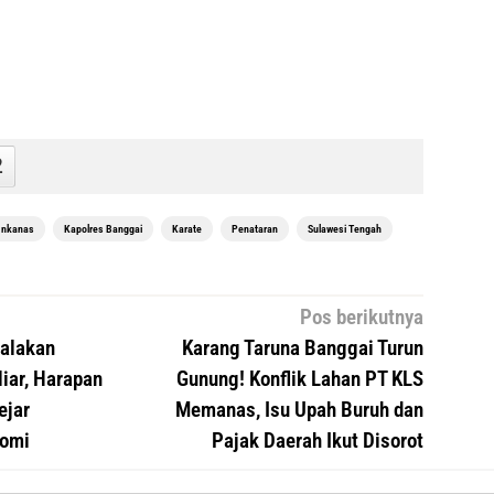
2
Inkanas
Kapolres Banggai
Karate
Penataran
Sulawesi Tengah
Pos berikutnya
alakan
Karang Taruna Banggai Turun
iar, Harapan
Gunung! Konflik Lahan PT KLS
ejar
Memanas, Isu Upah Buruh dan
nomi
Pajak Daerah Ikut Disorot