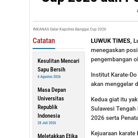
Gelar
Kapolres
Banggai
Cup
INKANAS Gelar Kapolres Banggai Cup 2026
2026
Catatan
LUWUK TIMES
, 
dan
menegaskan posis
Penataran
pengembangan ola
Kesulitan Mencari
Wasit
Sapu Bersih
Nasional
Institut Karate-
6 Agustus 2026
akan menggelar d
Masa Depan
Universitas
Kedua giat itu y
Republik
Sulawesi Tengah 
Indonesia
2026 serta Penat
28 Juli 2026
Kejuaraan karate
Meletakkan Etika