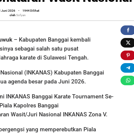
oleh
2 Juni 2026
-
1944 Dilihat
Sofyan
oleh
Sofyan
Luwuk
– Kabupaten Banggai kembali
inya sebagai salah satu pusat
hraga karate di Sulawesi Tengah.
Do Nasional (INKANAS) Kabupaten Banggai
ua agenda besar pada Juni 2026.
akni INKANAS Banggai Karate Tournament Se-
Piala Kapolres Banggai
aran Wasit/Juri Nasional INKANAS Zona V.
 bergengsi yang memperebutkan Piala