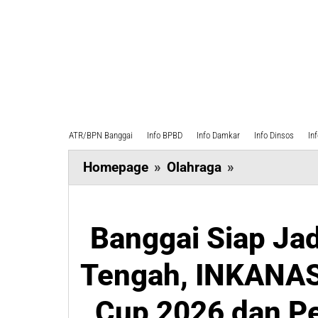
ATR/BPN Banggai
Info BPBD
Info Damkar
Info Dinsos
In
Banggai
Homepage
»
Olahraga
»
Siap
Jadi
Pusat
Banggai Siap Jad
Karate
Tengah, INKANAS
Sulawesi
Tengah,
Cup 2026 dan Pe
INKANAS