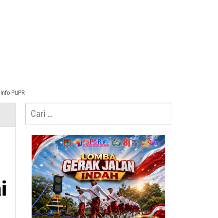
Info PUPR
Cari
untuk:
i
i