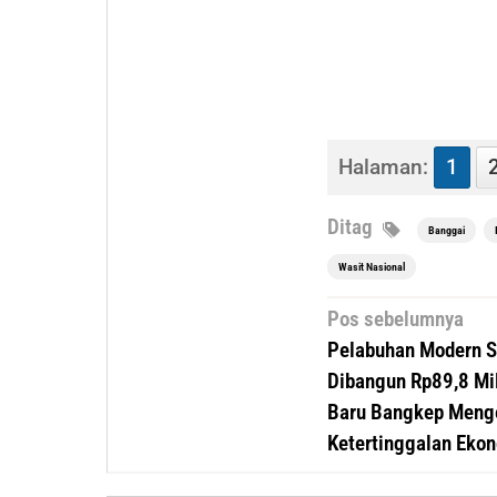
Halaman:
1
Ditag
Banggai
Wasit Nasional
Navigasi
Pos sebelumnya
pos
Pelabuhan Modern S
Dibangun Rp89,8 Mil
Baru Bangkep Meng
Ketertinggalan Eko