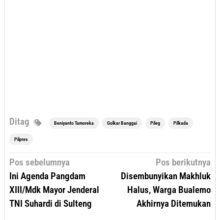
Ditag
Beniyanto Tamoreka
Golkar Banggai
Pileg
Pilkada
Pilpres
Navigasi
Pos sebelumnya
Pos berikutnya
pos
Ini Agenda Pangdam
Disembunyikan Makhluk
XIII/Mdk Mayor Jenderal
Halus, Warga Bualemo
TNI Suhardi di Sulteng
Akhirnya Ditemukan