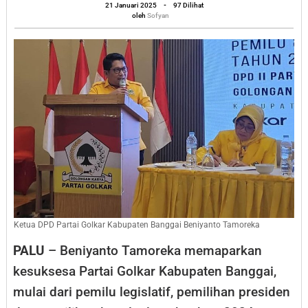
Partai
oleh
21 Januari 2025
-
97 Dilihat
Sofyan
oleh
Sofyan
Golkar
Banggai
di
Tahun
Politik
Ketua DPD Partai Golkar Kabupaten Banggai Beniyanto Tamoreka
PALU
– Beniyanto Tamoreka memaparkan
kesuksesa Partai Golkar Kabupaten Banggai,
mulai dari pemilu legislatif, pemilihan presiden