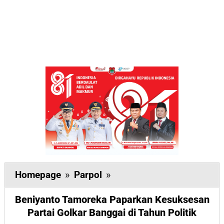
Beniyanto
Homepage
»
Parpol
»
Tamoreka
Beniyanto Tamoreka Paparkan Kesuksesan
Paparkan
Partai Golkar Banggai di Tahun Politik
Kesuksesan