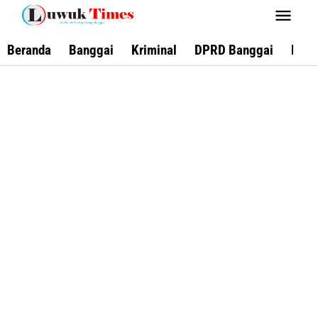
Lewati
ke
konten
Beranda
Banggai
Kriminal
DPRD Banggai
Keca