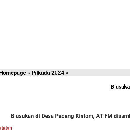
Blusukan
Homepage
»
Pilkada 2024
»
di
Desa
Blusuka
Padang
Kintom,
AT-
FM
Blusukan di Desa Padang Kintom, AT-FM disam
Disambut
Histeris
atatan