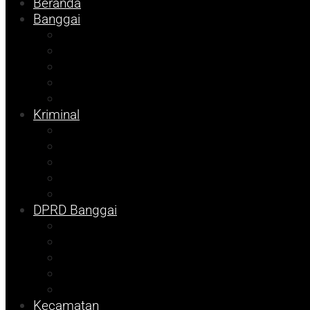
Beranda
Banggai
Religi
Internasional
Nasional
Kesehatan
Ekonomi
Kriminal
Pemilu 2024
Pilkada 2024
Parpol
DKISP
Prokopim
DPRD Banggai
Balut
Bangkep
Info Dispora
Pilkada
Pemilu
Kecamatan