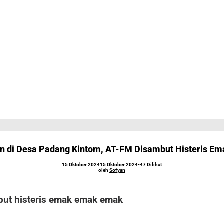
n di Desa Padang Kintom, AT-FM Disambut Histeris E
oleh
15 Oktober 2024
15 Oktober 2024
-
47 Dilihat
Sofyan
oleh
Sofyan
but histeris emak emak emak