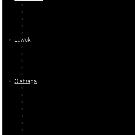
Kolom Syarif
Kampus
Tojo Unauna
Sulteng
Tekno
Luwuk
Info Mining KFM
Info Disdikbud
Info JOB Tomori
Info PUPR
Info Bapenda
Olahraga
Agenda Andhika
Sosok
Foto Bicara
Opini
Porkab 2025
Kolom Cudy
Video