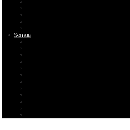
Tips
Info Dinsos
Pendidikan
Kolom Muhadam
Info Unismuh
Semua
Kolom Herdi
Agenda Beniyanto
Kolom Budi
Ramadhan Berkah
Info PT ABM
ATR/BPN Banggai 2026
ATR/BPN Banggai
Info BPBD
Info Disnakeswan
Info TPHP
Info Tambang
Info Damkar