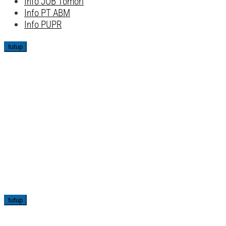
Info JOB Tomori
Info PT ABM
Info PUPR
tutup
tutup