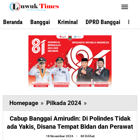
Lewati
ke
konten
Beranda
Banggai
Kriminal
DPRD Banggai
Keca
Cabup
Homepage
»
Pilkada 2024
»
Banggai
Cabup Banggai Amirudin: Di Polindes Tidak
Amirudin:
ada Yakis, Disana Tempat Bidan dan Perawat
Di
oleh
Polindes
18 November 2024
-
80 Dilihat