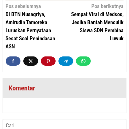
Navigasi
Pos sebelumnya
Pos berikutnya
pos
Di BTN Nusagriya,
Sempat Viral di Medsos,
Amirudin Tamoreka
Jesika Bantah Menculik
Luruskan Pernyataan
Siswa SDN Pembina
Sesat Soal Penindasan
Luwuk
ASN
Komentar
Cari