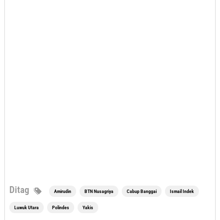
Ditag
Amirudin
BTN Nusagriya
Cabup Banggai
Ismail Indek
Luwuk Utara
Polindes
Yakis