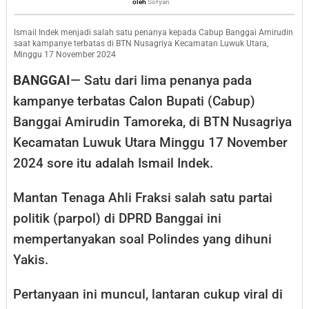
Sofyan
oleh
Sofyan
Tidak
ada
Ismail Indek menjadi salah satu penanya kepada Cabup Banggai Amirudin
saat kampanye terbatas di BTN Nusagriya Kecamatan Luwuk Utara,
Yakis,
Minggu 17 November 2024
Disana
BANGGAI
— Satu dari lima penanya pada
Tempat
kampanye terbatas Calon Bupati (Cabup)
Bidan
Banggai Amirudin Tamoreka, di BTN Nusagriya
dan
Kecamatan Luwuk Utara Minggu 17 November
Perawat
2024 sore itu adalah Ismail Indek.
Mantan Tenaga Ahli Fraksi salah satu partai
politik (parpol) di DPRD Banggai ini
mempertanyakan soal Polindes yang dihuni
Yakis.
Pertanyaan ini muncul, lantaran cukup viral di