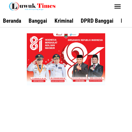
Lewati
ke
konten
Beranda
Banggai
Kriminal
DPRD Banggai
Keca