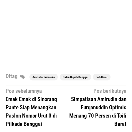
Ditag
Amirudin Tamoreka
Calon Bupati Banggai
Toili Barat
Navigasi
Pos sebelumnya
Pos berikutnya
pos
Emak Emak di Sinorang
Simpatisan Amirudin dan
Pante Siap Menangkan
Furqanuddin Optimis
Paslon Nomor Urut 3 di
Menang 70 Persen di Toili
Pilkada Banggai
Barat