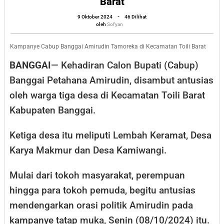
Barat
Tamoreka
oleh
9 Oktober 2024
-
46 Dilihat
Disambut
Sofyan
oleh
Sofyan
Antusias
Warga
Kampanye Cabup Banggai Amirudin Tamoreka di Kecamatan Toili Barat
Tiga
BANGGAI
— Kehadiran Calon Bupati (Cabup)
Desa
Banggai Petahana Amirudin, disambut antusias
di
oleh warga tiga desa di Kecamatan Toili Barat
Toili
Kabupaten Banggai.
Barat
Ketiga desa itu meliputi Lembah Keramat, Desa
Karya Makmur dan Desa Kamiwangi.
Mulai dari tokoh masyarakat, perempuan
hingga para tokoh pemuda, begitu antusias
mendengarkan orasi politik Amirudin pada
kampanye tatap muka, Senin (08/10/2024) itu.