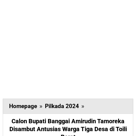
Calon
Homepage
»
Pilkada 2024
»
Bupati
Calon Bupati Banggai Amirudin Tamoreka
Banggai
Disambut Antusias Warga Tiga Desa di Toili
Amirudin