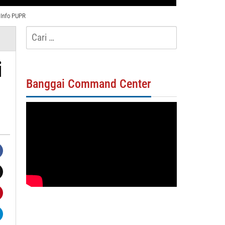
Info PUPR
Cari
untuk:
i
Banggai Command Center