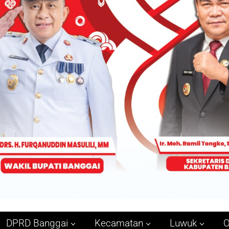
DPRD Banggai
Kecamatan
Luwuk
O