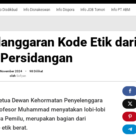
fo Disdikbud
Info Disnakeswan
Info Dispora
Info JOB Tomori
Info PT ABM
anggaran Kode Etik dar
 Persidangan
oleh
 November 2024
-
98 Dilihat
Sofyan
oleh
Sofyan
etua Dewan Kehormatan Penyelenggara
rofesor Muhammad menyatakan lobi-lobi
ra Pemilu, merupakan bagian dari
etik berat.