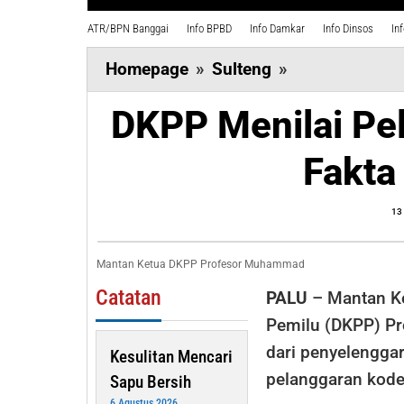
ATR/BPN Banggai
Info BPBD
Info Damkar
Info Dinsos
In
DKPP
Homepage
»
Sulteng
»
Menilai
DKPP Menilai Pel
Pelanggaran
Kode
Fakta
Etik
dari
13
Fakta
Persidangan
Mantan Ketua DKPP Profesor Muhammad
Catatan
PALU
– Mantan K
Pemilu (DKPP) P
dari penyelengga
Kesulitan Mencari
pelanggaran kode 
Sapu Bersih
6 Agustus 2026