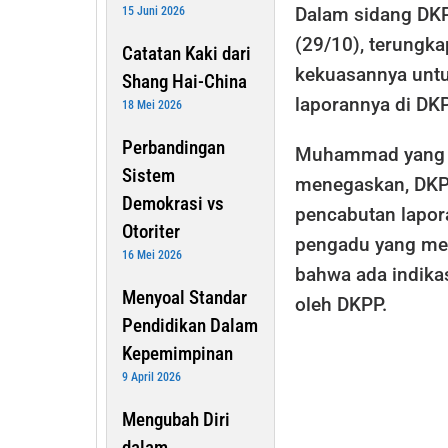
Dalam sidang DKP
15 Juni 2026
(29/10), terungk
Catatan Kaki dari
kekuasannya untu
Shang Hai-China
laporannya di DKP
18 Mei 2026
Perbandingan
Muhammad yang j
Sistem
menegaskan, DKPP
Demokrasi vs
pencabutan lapor
Otoriter
pengadu yang me
16 Mei 2026
bahwa ada indikasi
Menyoal Standar
oleh DKPP.
Pendidikan Dalam
Kepemimpinan
9 April 2026
Mengubah Diri
dalam