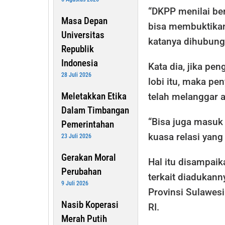
“DKPP menilai be
Masa Depan
bisa membuktikan,
Universitas
katanya dihubungi
Republik
Indonesia
Kata dia, jika pe
28 Juli 2026
lobi itu, maka pe
Meletakkan Etika
telah melanggar a
Dalam Timbangan
“Bisa juga masuk
Pemerintahan
kuasa relasi yang
23 Juli 2026
Gerakan Moral
Hal itu disampai
Perubahan
terkait diadukan
9 Juli 2026
Provinsi Sulawes
Nasib Koperasi
RI.
Merah Putih