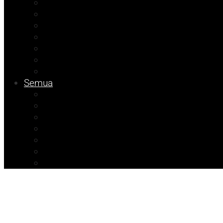
Kolom Herdi
Kolom Muhadam
Kolom Budi
Agenda Beniyanto
Ramadhan Berkah
Info PT ABM
Info Unismuh
Semua
ATR/BPN Banggai 2026
ATR/BPN Banggai
Info BPBD
Info Disnakeswan
Info TPHP
Info Tambang
Info Damkar