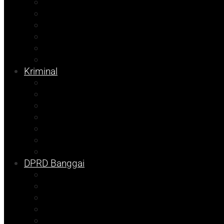
Internasional
Nasional
Kesehatan
Pemilu 2024
Pilkada 2024
Parpol
Kriminal
Ekonomi
Balut
Bangkep
Info Dispora
Pilkada
Kolom Syarif
Tojo Unauna
DPRD Banggai
DKISP
Prokopim
Info Disdikbud
Kampus
Info Mining KFM