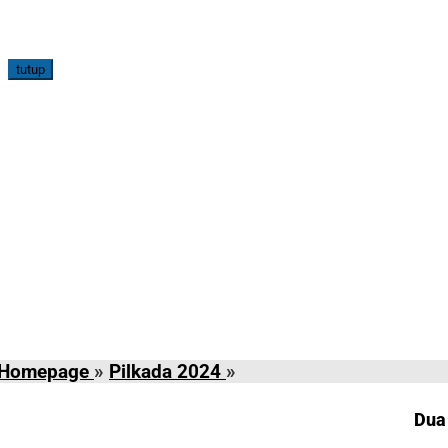
tutup
Dua
Homepage
»
Pilkada 2024
»
Kali
Debat
Dua
Kandidat,