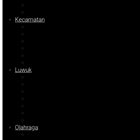
Sulteng
Pemilu
Kecamatan
Sosok
Foto Bicara
Info Dinsos
Info JOB Tomori
Info PUPR
Tekno
Luwuk
Opini
Agenda Andhika
Kolom Cudy
Porkab 2025
Video
Tips
Info Bapenda
Olahraga
Pendidikan