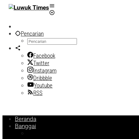
Lewati
ke
konten
Pencarian
Facebook
Twitter
Instagram
Dribbble
Youtube
RSS
Beranda
Banggai
Religi