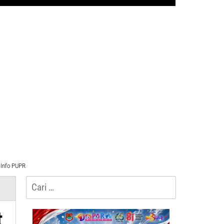
Info PUPR
Cari
untuk:
t