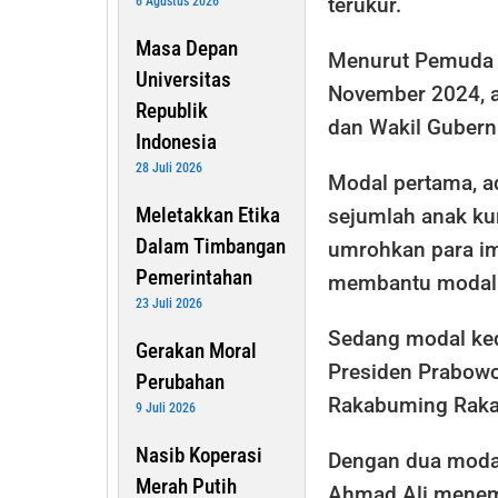
terukur.
6 Agustus 2026
Masa Depan
Menurut Pemuda 
Universitas
November 2024, a
Republik
dan Wakil Gubernu
Indonesia
28 Juli 2026
Modal pertama, a
Meletakkan Etika
sejumlah anak ku
Dalam Timbangan
umrohkan para im
Pemerintahan
membantu modal p
23 Juli 2026
Sedang modal ked
Gerakan Moral
Presiden Prabowo
Perubahan
Rakabuming Raka
9 Juli 2026
Nasib Koperasi
Dengan dua moda
Merah Putih
Ahmad Ali menemu