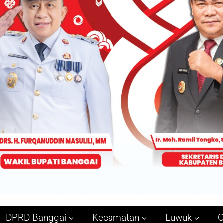
DPRD Banggai
Kecamatan
Luwuk
O