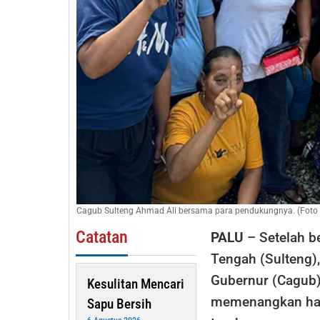
Cagub Sulteng Ahmad Ali bersama para pendukungnya. (Foto 
Catatan
PALU
– Setelah b
Tengah (Sulteng),
Gubernur (Cagub) 
Kesulitan Mencari
memenangkan hati
Sapu Bersih