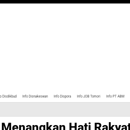
fo Disdikbud
Info Disnakeswan
Info Dispora
Info JOB Tomori
Info PT ABM
 Menangkan Hati Rakya