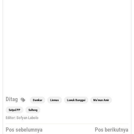
Ditag
Damkar
Linmas
Luwuk Banggai
Ma'mun Amir
Satpol PP
Sulteng
Editor: Sofyan Labolo
Navigasi
Pos sebelumnya
Pos berikutnya
pos