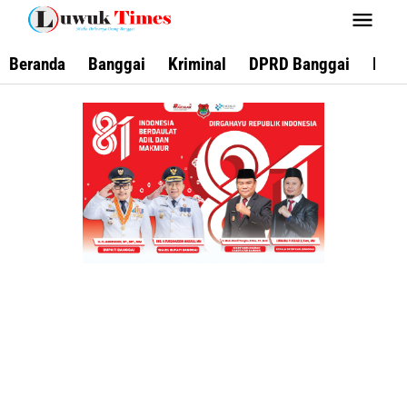
Lewati
ke
konten
Beranda
Banggai
Kriminal
DPRD Banggai
Keca