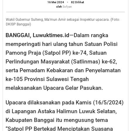
dan
oleh
16 Mei 2024
-
82 Dilihat
Sofyan
oleh
Sofyan
Damkar
Sulteng
Wakil Gubernur Sulteng, Ma'mun Amir sebagai Inspektur upacara. (Foto:
DKISP Banggai)
Diperingati
BANGGAI, Luwuktimes.id
—Dalam rangka
di
memperingati hari ulang tahun Satuan Polisi
Luwuk
Pamong Praja (Satpol PP) ke-74, Satuan
Banggai
Perlindungan Masyarakat (Satlinmas) ke-62,
serta Pemadam Kebakaran dan Penyelamatan
ke-105 Provinsi Sulawesi Tengah
melaksanakan Upacara Gelar Pasukan.
Upacara dilaksanakan pada Kamis (16/5/2024)
di Lapangan Astaka Halimun Luwuk Selatan,
Kabupaten Banggai itu mengusung tema
“Satpol PP Bertekad Menciptakan Suasana