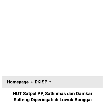
HUT
Homepage
»
DKISP
»
Satpol
HUT Satpol PP, Satlinmas dan Damkar
PP,
Sulteng Diperingati di Luwuk Banggai
Satlinmas