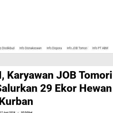
fo Disdikbud
Info Disnakeswan
Info Dispora
Info JOB Tomori
Info PT ABM
H, Karyawan JOB Tomori
 Salurkan 29 Ekor Hewan
awan
Kurban
i
oleh
17 Juni 2024
-
95 Dilihat