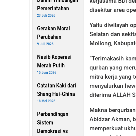
kerjasama BDI de
Pemerintahan
disekitar area op
23 Juli 2026
Yaitu diwilayah o
Gerakan Moral
Selatan dan sekit
Perubahan
Moilong, Kabupat
9 Juli 2026
Nasib Koperasi
“Terimakasih kam
Merah Putih
qurban yang mer
15 Juni 2026
mitra kerja yang 
Catatan Kaki dari
menyalurkan hew
Shang Hai-China
diterima ALLAH S
18 Mei 2026
Makna berqurban
Perbandingan
Abidzar Akman, b
Sistem
memperkuat ukhu
Demokrasi vs