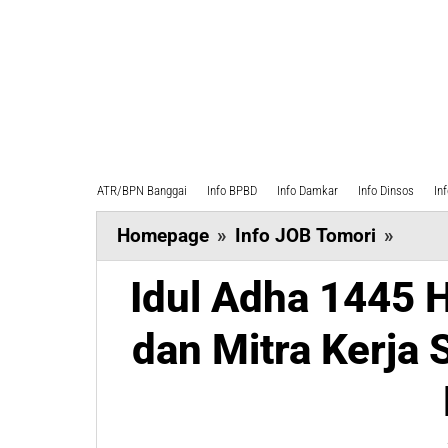
ATR/BPN Banggai
Info BPBD
Info Damkar
Info Dinsos
In
Idul
Homepage
»
Info JOB Tomori
»
Adha
Idul Adha 1445 
1445
H,
dan Mitra Kerja
Kary
JOB
Tomor
dan