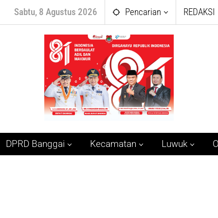
Sabtu, 8 Agustus 2026
Pencarian
REDAKSI
DPRD Banggai
Kecamatan
Luwuk
O