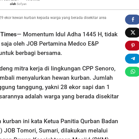
Sofyan
oleh
Sofyan
9 ekor kewan kurban kepada warga yang berada disekitar area
kan
 Times
— Momentum Idul Adha 1445 H, tidak
u saja oleh JOB Pertamina Medco E&P
n
untuk berbagi bersama.
n
ng mitra kerja di lingkungan CPP Senoro,
embali menyalurkan hewan kurban. Jumlah
ggung tanggung, yakni 28 ekor sapi dan 1
sarannya adalah warga yang berada disekitar
 kurban ini kata Ketua Panitia Qurban Badan
) JOB Tomori, Sumari, dilakukan melalui