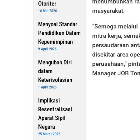
menumbuhkan ras
Otoriter
masyarakat.
16 Mei 2026
Menyoal Standar
“Semoga melalui 
Pendidikan Dalam
mitra kerja, sem
Kepemimpinan
persaudaraan ant
9 April 2026
disekitar area op
Mengubah Diri
perusahaan,” pint
dalam
Manager JOB Tom
Keterisolasian
1 April 2026
Implikasi
Resentralisasi
Aparat Sipil
Negara
25 Maret 2026