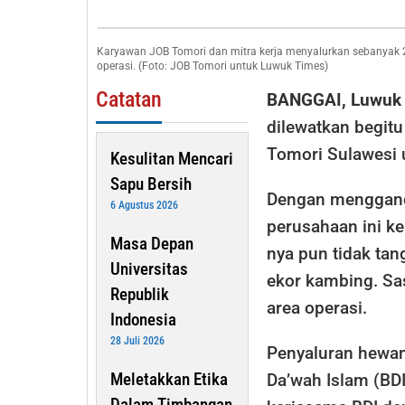
Mitra
Kerja
Karyawan JOB Tomori dan mitra kerja menyalurkan sebanyak 2
Salur
operasi. (Foto: JOB Tomori untuk Luwuk Times)
29
Catatan
BANGGAI, Luwuk
Ekor
dilewatkan begit
Hewa
Tomori Sulawesi 
Kesulitan Mencari
Kurba
Sapu Bersih
Dengan menggande
6 Agustus 2026
perusahaan ini k
Masa Depan
nya pun tidak tan
Universitas
ekor kambing. Sa
Republik
area operasi.
Indonesia
28 Juli 2026
Penyaluran hewan
Meletakkan Etika
Da’wah Islam (BDI
Dalam Timbangan