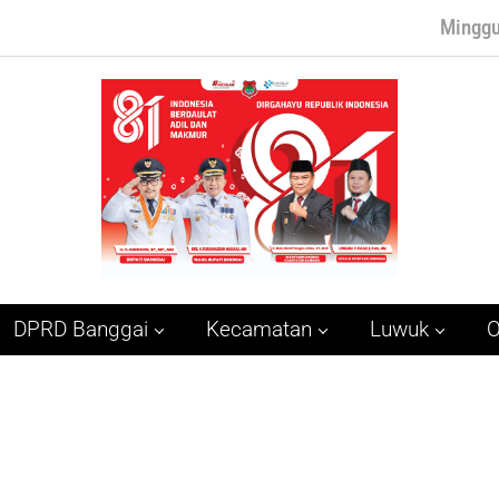
Minggu
DPRD Banggai
Kecamatan
Luwuk
O