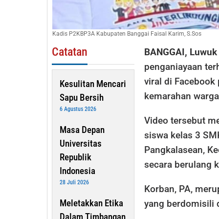
Kadis P2KBP3A Kabupaten Banggai Faisal Karim, S.Sos
Catatan
BANGGAI, Luwuk
penganiayaan ter
viral di Facebook
Kesulitan Mencari
kemarahan warga
Sapu Bersih
6 Agustus 2026
Video tersebut me
Masa Depan
siswa kelas 3 SM
Universitas
Pangkalasean, K
Republik
secara berulang ka
Indonesia
28 Juli 2026
Korban, PA, meru
Meletakkan Etika
yang berdomisili 
Dalam Timbangan