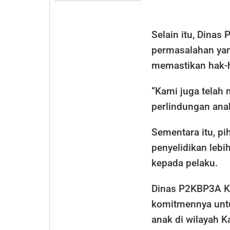
Selain itu, Dina
permasalahan yan
memastikan hak-ha
“Kami juga tela
perlindungan ana
Sementara itu, p
penyelidikan lebi
kepada pelaku.
Dinas P2KBP3A K
komitmennya untu
anak di wilayah K