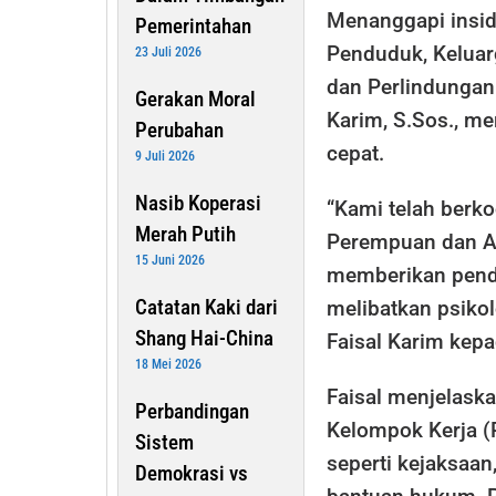
Menanggapi insid
Pemerintahan
Penduduk, Kelua
23 Juli 2026
dan Perlindungan
Gerakan Moral
Karim, S.Sos., m
Perubahan
cepat.
9 Juli 2026
Nasib Koperasi
“Kami telah berko
Merah Putih
Perempuan dan An
15 Juni 2026
memberikan pend
Catatan Kaki dari
melibatkan psikol
Shang Hai-China
Faisal Karim kep
18 Mei 2026
Faisal menjelask
Perbandingan
Kelompok Kerja (P
Sistem
seperti kejaksaan,
Demokrasi vs