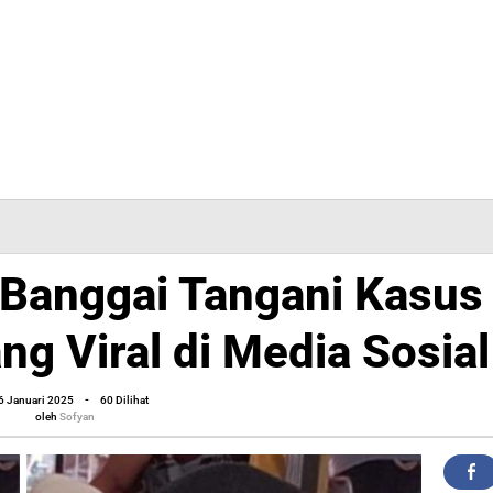
Banggai Tangani Kasus
g Viral di Media Sosial
oleh
6 Januari 2025
-
60 Dilihat
Sofyan
oleh
Sofyan