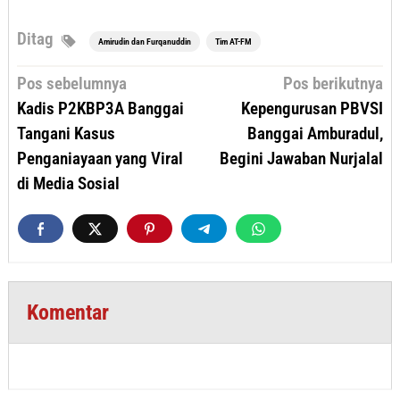
Ditag
Amirudin dan Furqanuddin
Tim AT-FM
Navigasi
Pos sebelumnya
Pos berikutnya
pos
Kadis P2KBP3A Banggai
Kepengurusan PBVSI
Tangani Kasus
Banggai Amburadul,
Penganiayaan yang Viral
Begini Jawaban Nurjalal
di Media Sosial
Komentar