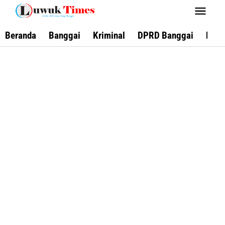
Lewati
ke
konten
Beranda
Banggai
Kriminal
DPRD Banggai
Keca