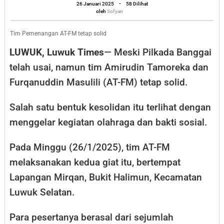
Solid,
oleh
26 Januari 2025
-
58 Dilihat
Sofyan
oleh
Sofyan
Siap
Mengawal
Tim Pemenangan AT-FM tetap solid
Pemerintahan
LUWUK, Luwuk Times
— Meski Pilkada Banggai
Banggai
telah usai, namun tim Amirudin Tamoreka dan
Dua
Furqanuddin Masulili (AT-FM) tetap solid.
Periode
Salah satu bentuk kesolidan itu terlihat dengan
menggelar kegiatan olahraga dan bakti sosial.
Pada Minggu (26/1/2025), tim AT-FM
melaksanakan kedua giat itu, bertempat
Lapangan Mirqan, Bukit Halimun, Kecamatan
Luwuk Selatan.
Para pesertanya berasal dari sejumlah