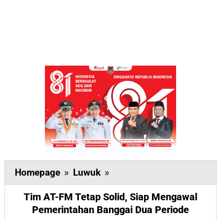
Tim
Homepage
»
Luwuk
»
AT-
Tim AT-FM Tetap Solid, Siap Mengawal
FM
Pemerintahan Banggai Dua Periode
Tetap