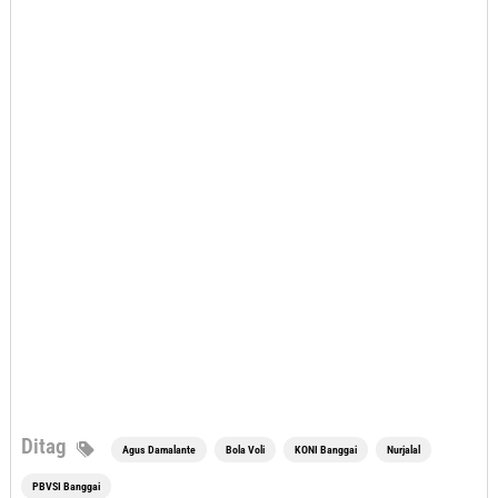
Ditag
Agus Damalante
Bola Voli
KONI Banggai
Nurjalal
PBVSI Banggai