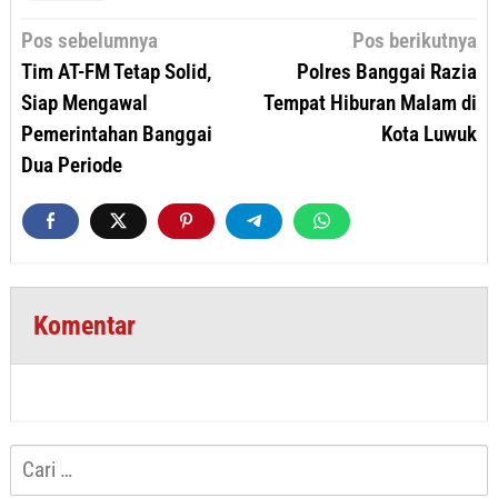
Navigasi
Pos sebelumnya
Pos berikutnya
pos
Tim AT-FM Tetap Solid,
Polres Banggai Razia
Siap Mengawal
Tempat Hiburan Malam di
Pemerintahan Banggai
Kota Luwuk
Dua Periode
Komentar
Cari
untuk: