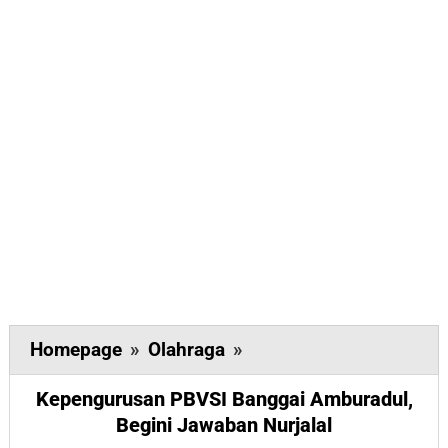
Kepengurusan
Homepage
»
Olahraga
»
PBVSI
Kepengurusan PBVSI Banggai Amburadul,
Banggai
Begini Jawaban Nurjalal
Amburadul,