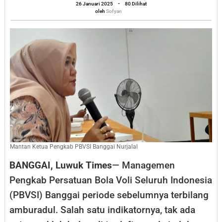
oleh
Begini
26 Januari 2025
-
80 Dilihat
Sofyan
oleh
Sofyan
Jawaban
Nurjalal
Mantan Ketua Pengkab PBVSI Banggai Nurjalal
BANGGAI, Luwuk Times
— Managemen
Pengkab Persatuan Bola Voli Seluruh Indonesia
(PBVSI) Banggai periode sebelumnya terbilang
amburadul. Salah satu indikatornya, tak ada