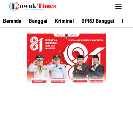
Lewati
ke
konten
Beranda
Banggai
Kriminal
DPRD Banggai
Keca