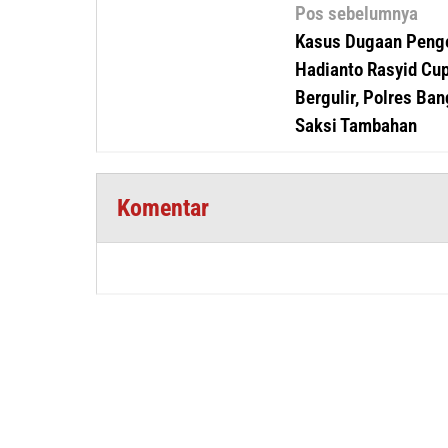
Navigasi
Pos sebelumnya
pos
Kasus Dugaan Penge
Hadianto Rasyid Cup
Bergulir, Polres Ba
Saksi Tambahan
Komentar