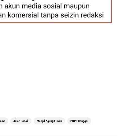
gama
Jalan Rusak
Masjid Agung Luwuk
PUPR Banggai