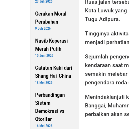
Ruas jalan terseb
23 Juli 2026
Kota Luwuk yang
Gerakan Moral
Tugu Adipura.
Perubahan
9 Juli 2026
Tingginya aktivi
Nasib Koperasi
menjadi perhatian
Merah Putih
Sejumlah pengen
15 Juni 2026
kendaraan saat me
Catatan Kaki dari
semakin melebar
Shang Hai-China
pengendara roda 
18 Mei 2026
Perbandingan
Menindaklanjuti k
Sistem
Banggai, Muhamm
Demokrasi vs
perbaikan akan s
Otoriter
16 Mei 2026