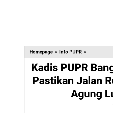
Kadis
Homepage
»
Info PUPR
»
PUPR
Kadis PUPR Bang
Banggai
Dewa
Pastikan Jalan 
Supatriaga
Pastikan
Agung L
Jalan
Rusak
di