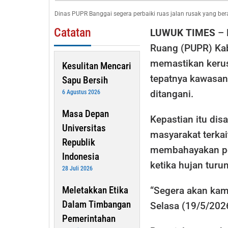
Kawasan
Dinas PUPR Banggai segera perbaiki ruas jalan rusak yang ber
Masjid
Catatan
LUWUK TIMES
– 
Agung
Luwuk
Ruang (PUPR) Ka
Diperbaiki
memastikan keru
Kesulitan Mencari
tepatnya kawasan
Sapu Bersih
ditangani.
6 Agustus 2026
Masa Depan
Kepastian itu di
Universitas
masyarakat terkai
Republik
membahayakan pe
Indonesia
ketika hujan turun
28 Juli 2026
Meletakkan Etika
“Segera akan kami
Dalam Timbangan
Selasa (19/5/202
Pemerintahan