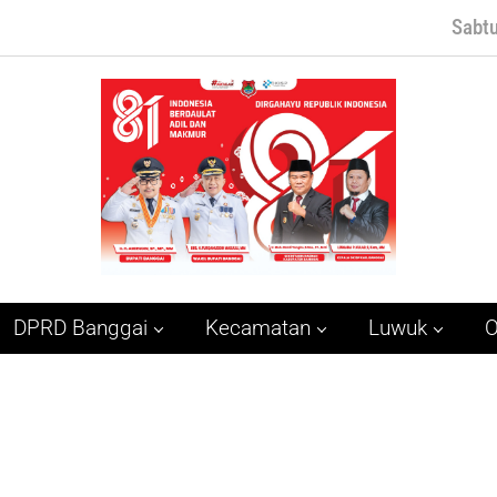
Sabtu
DPRD Banggai
Kecamatan
Luwuk
O