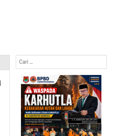
Cari
untuk:
a