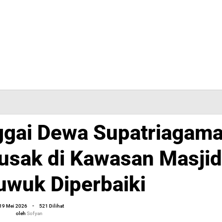
gai Dewa Supatriagam
Rusak di Kawasan Masjid
ma
uwuk Diperbaiki
oleh
19 Mei 2026
-
521 Dilihat
Sofyan
oleh
Sofyan