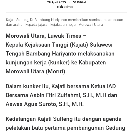
oleh
Morowali
29 April 2025
-
51 Dilihat
Sofyan
oleh
Sofyan
Utara,
Ini
Kajati Sulteng, Dr Bambang Hariyanto memberikan sambutan sambutan
dan arahan kepada jajaran kejaksaan negeri Morowali Utara
Agendanya
Morowali Utara, Luwuk Times
–
Kepala Kejaksaan Tinggi (Kajati) Sulawesi
Tengah Bambang Hariyanto melaksanakan
kunjungan kerja (kunker) ke Kabupaten
Morowali Utara (Morut).
Dalam kunker itu, Kajati bersama Ketua IAD
Bersama Asbin Fitri Zulfahmi, S.H., M.H dan
Aswas Agus Suroto, S.H., M.H.
Kedatangan Kajati Sulteng itu dengan agenda
peletakan batu pertama pembangunan Gedung