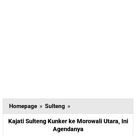
Kajati
Homepage
»
Sulteng
»
Sulteng
Kajati Sulteng Kunker ke Morowali Utara, Ini
Kunker
Agendanya
ke