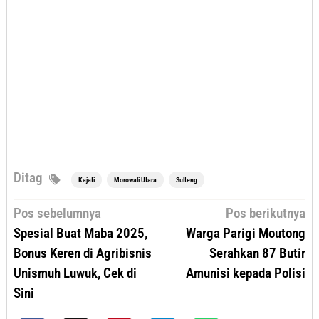
Ditag
Kajati
Morowali Utara
Sulteng
Navigasi
Pos sebelumnya
Pos berikutnya
pos
Spesial Buat Maba 2025,
Warga Parigi Moutong
Bonus Keren di Agribisnis
Serahkan 87 Butir
Unismuh Luwuk, Cek di
Amunisi kepada Polisi
Sini