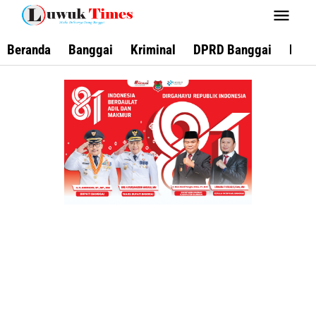
Lewati
ke
konten
Beranda
Banggai
Kriminal
DPRD Banggai
Keca