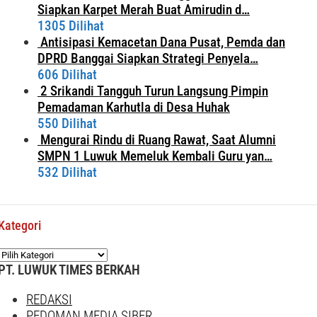
Siapkan Karpet Merah Buat Amirudin d…
1305 Dilihat
Antisipasi Kemacetan Dana Pusat, Pemda dan
DPRD Banggai Siapkan Strategi Penyela…
606 Dilihat
2 Srikandi Tangguh Turun Langsung Pimpin
Pemadaman Karhutla di Desa Huhak
550 Dilihat
Mengurai Rindu di Ruang Rawat, Saat Alumni
SMPN 1 Luwuk Memeluk Kembali Guru yan…
532 Dilihat
Kategori
Kategori
PT. LUWUK TIMES BERKAH
REDAKSI
PEDOMAN MEDIA SIBER