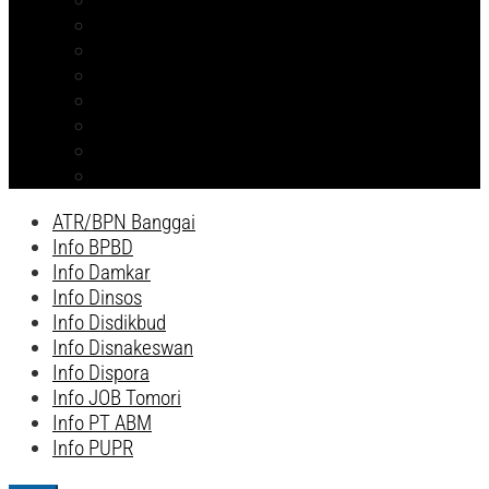
Info PT ABM
ATR/BPN Banggai 2026
ATR/BPN Banggai
Info BPBD
Info Disnakeswan
Info TPHP
Info Tambang
Info Damkar
ATR/BPN Banggai
Info BPBD
Info Damkar
Info Dinsos
Info Disdikbud
Info Disnakeswan
Info Dispora
Info JOB Tomori
Info PT ABM
Info PUPR