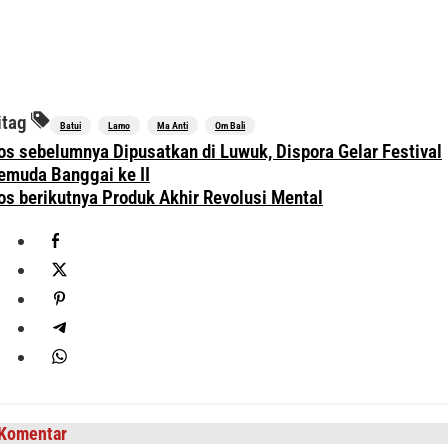
itag
Batui
Lamo
Ma Anti
Om Bali
avigasi
os sebelumnya
Dipusatkan di Luwuk, Dispora Gelar Festival
os
emuda Banggai ke II
os berikutnya
Produk Akhir Revolusi Mental
Komentar