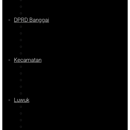
DKISP
Prokopim
DPRD Banggai
Balut
Bangkep
Info Dispora
Pilkada
Pemilu
Kecamatan
Kolom Syarif
Kampus
Tojo Unauna
Sulteng
Tekno
Luwuk
Info Mining KFM
Info Disdikbud
Info JOB Tomori
Info PUPR