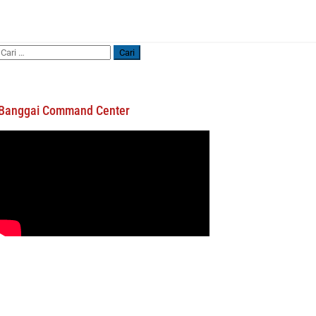
Cari
untuk:
Banggai Command Center