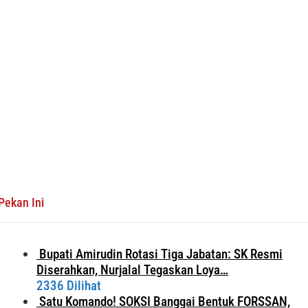
Pekan Ini
Bupati Amirudin Rotasi Tiga Jabatan: SK Resmi
Diserahkan, Nurjalal Tegaskan Loya…
2336 Dilihat
Satu Komando! SOKSI Banggai Bentuk FORSSAN,