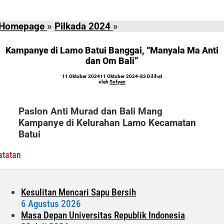
Kampanye
Homepage
»
Pilkada 2024
»
di
Lamo
Kampanye di Lamo Batui Banggai, “Manyala Ma Anti
Batui
dan Om Bali”
Banggai,
oleh
11 Oktober 2024
11 Oktober 2024
-
83 Dilihat
“Manyala
Sofyan
oleh
Sofyan
Ma
Anti
Paslon Anti Murad dan Bali Mang
dan
Kampanye di Kelurahan Lamo Kecamatan
Om
Batui
Bali"
atatan
Kesulitan Mencari Sapu Bersih
6 Agustus 2026
Masa Depan Universitas Republik Indonesia