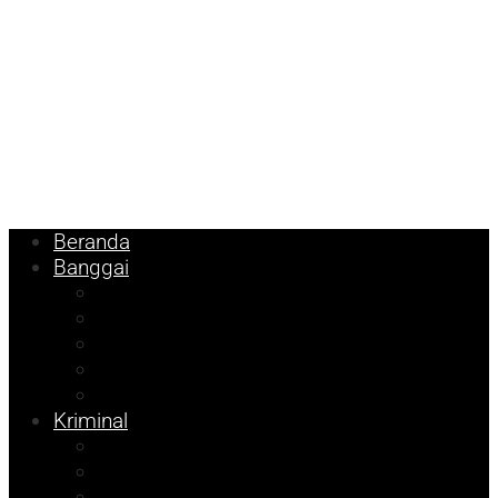
Beranda
Banggai
Religi
Internasional
Nasional
Kesehatan
Ekonomi
Kriminal
Pemilu 2024
Pilkada 2024
Parpol