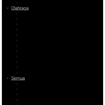
Info Bapenda
Olahraga
Agenda Andhika
Sosok
Foto Bicara
Opini
Porkab 2025
Kolom Cudy
Video
Tips
Info Dinsos
Pendidikan
Kolom Muhadam
Info Unismuh
Semua
Kolom Herdi
Agenda Beniyanto
Kolom Budi
Ramadhan Berkah